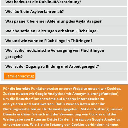
Was bedeutet die Dublin-III-Verordnung?
Wie läuft ein Asylverfahren ab?
Was passiert bei einer Ablehnung des Asylantrages?
Welche sozialen Leistungen erhalten Flüchtlinge?
Wo und wie wohnen Flüchtlinge in Thüringen?
Wie ist die medizinische Versorgung von Flüchtlingen
geregelt?
Wie ist der Zugang zu Bildung und Arbeit geregelt?
Familiennachzug
Für die korrekte Funktionsweise unserer Website nutzen wir
Cookies
.
Zudem nutzen wir
Google Analytics
(mit Anonymisierungsfunktion),
um die Besucher*innenströme auf unserer Internetseite zu
analysieren und auszuwerten. Dafür werden Daten über ihr
Nutzungsverhalten an Dritte weitergegeben.
Mit der Nutzung unserer
KONTAKT
Dienste erklären Sie sich mit der
Verwendung von Cookies und der
IMPRESSUM
Weitergabe von Daten an Dritte für den Einsatz von Google Analytics
einverstanden
.
Wie Sie die
Setzung von Cookies
verhindern
können,
DATENSCHUTZERKLÄRUNG