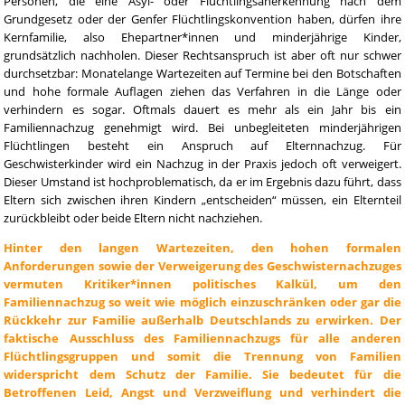
Personen, die eine Asyl- oder Flüchtlingsanerkennung nach dem
Grundgesetz oder der Genfer Flüchtlingskonvention haben, dürfen ihre
Kernfamilie, also Ehepartner*innen und minderjährige Kinder,
grundsätzlich nachholen. Dieser Rechtsanspruch ist aber oft nur schwer
durchsetzbar: Monatelange Wartezeiten auf Termine bei den Botschaften
und hohe formale Auflagen ziehen das Verfahren in die Länge oder
verhindern es sogar. Oftmals dauert es mehr als ein Jahr bis ein
Familiennachzug genehmigt wird. Bei unbegleiteten minderjährigen
Flüchtlingen besteht ein Anspruch auf Elternnachzug. Für
Geschwisterkinder wird ein Nachzug in der Praxis jedoch oft verweigert.
Dieser Umstand ist hochproblematisch, da er im Ergebnis dazu führt, dass
Eltern sich zwischen ihren Kindern „entscheiden“ müssen, ein Elternteil
zurückbleibt oder beide Eltern nicht nachziehen.
Hinter den langen Wartezeiten, den hohen formalen
Anforderungen sowie der Verweigerung des Geschwisternachzuges
vermuten Kritiker*innen politisches Kalkül, um den
Familiennachzug so weit wie möglich einzuschränken oder gar die
Rückkehr zur Familie außerhalb Deutschlands zu erwirken. Der
faktische Ausschluss des Familiennachzugs für alle anderen
Flüchtlingsgruppen und somit die Trennung von Familien
widerspricht dem Schutz der Familie. Sie bedeutet für die
Betroffenen Leid, Angst und Verzweiflung und verhindert die