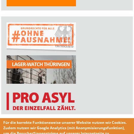
Für die korrekte Funktionsweise unserer Website nutzen wir
Cookies
.
Zudem nutzen wir
Google Analytics
(mit Anonymisierungsfunktion),
um die Besucher*innenströme auf unserer Internetseite zu