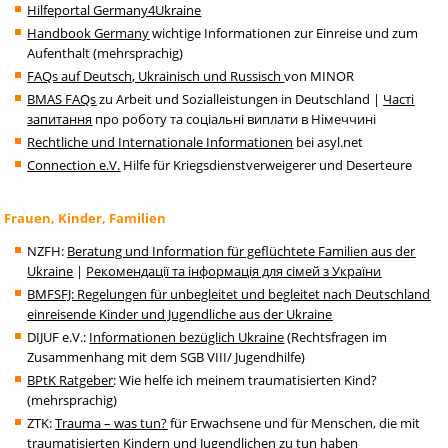
Hilfeportal Germany4Ukraine
Handbook Germany
wichtige Informationen zur Einreise und zum
Aufenthalt (mehrsprachig)
FAQs auf Deutsch, Ukrainisch und Russisch
von MINOR
BMAS FAQs
zu Arbeit und Sozialleistungen in Deutschland |
Часті
запитання
про роботу та соціальні виплати в Німеччині
Rechtliche und Internationale Informationen
bei asyl.net
Connection e.V.
Hilfe für Kriegsdienstverweigerer und Deserteure
Frauen, Kinder, Familien
NZFH:
Beratung und Information für geflüchtete Familien aus der
Ukraine
|
Рекомендації та інформація для сімей з України
BMFSFJ:
Regelungen für unbegleitet und begleitet nach Deutschland
einreisende Kinder und Jugendliche aus der Ukraine
DIJUF e.V.:
Informationen bezüglich Ukraine
(Rechtsfragen im
Zusammenhang mit dem SGB VIII/ Jugendhilfe)
BPtK Ratgeber
: Wie helfe ich meinem traumatisierten Kind?
(mehrsprachig)
ZTK:
Trauma – was tun?
für Erwachsene und für Menschen, die mit
traumatisierten Kindern und Jugendlichen zu tun haben