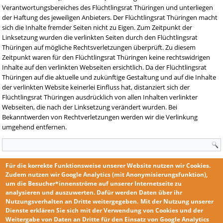
Verantwortungsbereiches des Flüchtlingsrat Thüringen und unterliegen
der Haftung des jeweiligen Anbieters. Der Flüchtlingsrat Thüringen macht
sich die Inhalte fremder Seiten nicht zu Eigen. Zum Zeitpunkt der
Linksetzung wurden die verlinkten Seiten durch den Flüchtlingsrat
Thüringen auf mögliche Rechtsverletzungen überprüft. Zu diesem
Zeitpunkt waren für den Flüchtlingsrat Thüringen keine rechtswidrigen
Inhalte auf den verlinkten Webseiten ersichtlich. Da der Flüchtlingsrat
Thüringen auf die aktuelle und zukünftige Gestaltung und auf die Inhalte
der verlinkten Website keinerlei Einfluss hat, distanziert sich der
Flüchtlingsrat Thüringen ausdrücklich von allen Inhalten verlinkter
Webseiten, die nach der Linksetzung verändert wurden. Bei
Bekanntwerden von Rechtverletzungen werden wir die Verlinkung
umgehend entfernen.
Suchformular
Für die korrekte Funktionsweise unserer Website nutzen wir
Cookies
.
Zudem nutzen wir
Google Analytics
(mit Anonymisierungsfunktion),
um die Besucher*innenströme auf unserer Internetseite zu
analysieren und auszuwerten. Dafür werden Daten über ihr
Nutzungsverhalten an Dritte weitergegeben.
Mit der Nutzung unserer
KONTAKT
Dienste erklären Sie sich mit der
Verwendung von Cookies und der
IMPRESSUM
Weitergabe von Daten an Dritte für den Einsatz von Google Analytics