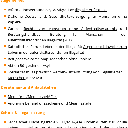
Allgemeines
Informationsverbund Asyl & Migration:
Illegaler Aufenthalt
Diakonie Deutschland:
Gesundheitsversorgung für Menschen ohne
Papiere
Caritas:
Rechte von Menschen ohne Aufenthaltserlaubnis
und
Beratungshandbuch
Beratung für Menschen in der
aufenthaltsrechtlichen Illegalität
(2017)
Katholisches Forum Leben in der Illegalität:
Allgemeine Hinweise zum
Leben in der aufenthaltsrechtlichen Illegalität
Refugees Welcome Map:
Menschen ohne Papiere
Aktion Bürger:innen-Asyl
Solidarität muss praktisch werden- Unterstützung von illegalisierten
Menschen
(03/2020)
Beratungs- und Anlaufstellen
Medibüros/Medinetze/MFHs
Anonyme Behandlungsscheine und Clearingstellen
Schule & Illegalisierung
Sächsischer Flüchtlingsrat e.V.:
Flyer 1-„Alle Kinder dürfen zur Schule
gehen“ - Zielgruppe der papierlosen Kinder und deren Eltern