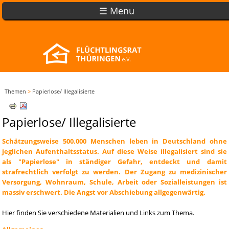
☰ Menu
Themen
>
Papierlose/ Illegalisierte
Papierlose/ Illegalisierte
Schätzungsweise 500.000 Menschen leben in Deutschland ohne
jeglichen Aufenthaltsstatus. Auf diese Weise illegalisiert sind sie
als "Papierlose" in ständiger Gefahr, entdeckt und damit
strafrechtlich verfolgt zu werden. Der Zugang zu medizinischer
Versorgung, Wohnraum, Schule, Arbeit oder Sozialleistungen ist
massiv erschwert.
Die Angst vor Abschiebung allgegenwärtig.
Hier finden Sie verschiedene Materialien und Links zum Thema.