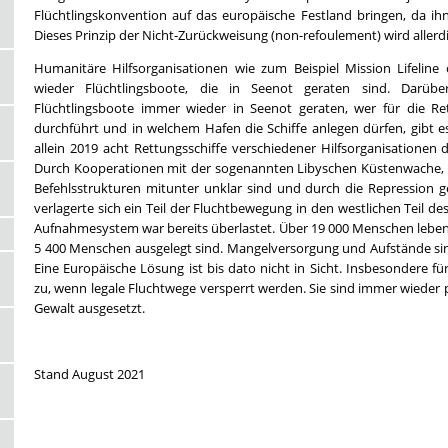
Flüchtlingskonvention auf das europäische Festland bringen, da ih
Dieses Prinzip der Nicht-Zurückweisung (non-refoulement) wird aller
Humanitäre Hilfsorganisationen wie zum Beispiel Mission Lifelin
wieder Flüchtlingsboote, die in Seenot geraten sind. Darüber
Flüchtlingsboote immer wieder in Seenot geraten, wer für die Rett
durchführt und in welchem Hafen die Schiffe anlegen dürfen, gibt es
allein 2019 acht Rettungsschiffe verschiedener Hilfsorganisationen d
Durch Kooperationen mit der sogenannten Libyschen Küstenwache, 
Befehlsstrukturen mitunter unklar sind und durch die Repression 
verlagerte sich ein Teil der Fluchtbewegung in den westlichen Teil de
Aufnahmesystem war bereits überlastet. Über 19 000 Menschen leben i
5 400 Menschen ausgelegt sind. Mangelversorgung und Aufstände sin
Eine Europäische Lösung ist bis dato nicht in Sicht. Insbesondere
zu, wenn legale Fluchtwege versperrt werden. Sie sind immer wieder p
Gewalt ausgesetzt.
Stand August 2021