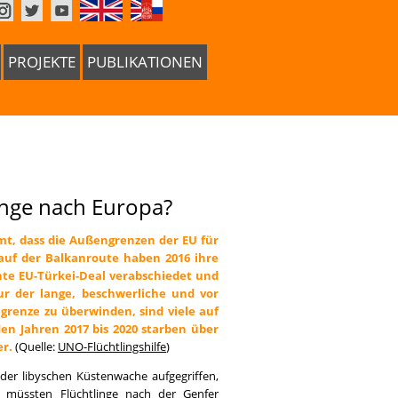
PROJEKTE
PUBLIKATIONEN
inge nach Europa?
mt, dass die Außengrenzen der EU für
 auf der Balkanroute haben 2016 ihre
te EU-Türkei-Deal verabschiedet und
nur der lange, beschwerliche und vor
grenze zu überwinden, sind viele auf
den Jahren 2017 bis 2020 starben über
r.
(Q
uelle:
UNO-Flüchtlingshilfe
)
der libyschen Küstenwache aufgegriffen,
h müssten Flüchtlinge nach der Genfer