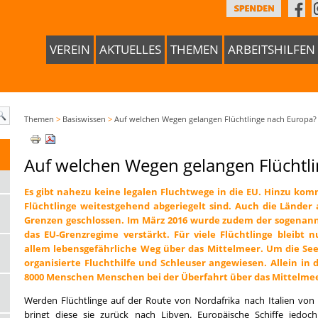
VEREIN
AKTUELLES
THEMEN
ARBEITSHILFEN
Themen
>
Basiswissen
>
Auf welchen Wegen gelangen Flüchtlinge nach Europa?
Auf welchen Wegen gelangen Flüchtl
Es gibt nahezu keine legalen Fluchtwege in die EU. Hinzu kom
Flüchtlinge weitestgehend abgeriegelt sind. Auch die Länder
Grenzen geschlossen. Im März 2016 wurde zudem der sogenann
das EU-Grenzregime verstärkt. Für viele Flüchtlinge bleibt 
allem lebensgefährliche Weg über das Mittelmeer. Um die See
organisierte Fluchthilfe und Schleuser angewiesen. Allein in 
8000 Menschen Menschen bei der Überfahrt über das Mittelmee
Werden Flüchtlinge auf der Route von Nordafrika nach Italien von 
bringt diese sie zurück nach Libyen. Europäische Schiffe jedoc