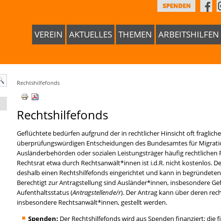
VEREIN
AKTUELLES
THEMEN
ARBEITSHILFEN
Rechtshilfefonds
Rechtshilfefonds
Geflüchtete bedürfen aufgrund der in rechtlicher Hinsicht oft fraglic
überprüfungswürdigen Entscheidungen des Bundesamtes für Migratio
Ausländerbehörden oder sozialen Leistungsträger häufig rechtlichen Rat
Rechtsrat etwa durch Rechtsanwält*innen ist i.d.R. nicht kostenlos. De
deshalb einen Rechtshilfefonds eingerichtet und kann in begründeten 
Berechtigt zur Antragstellung sind Ausländer*innen, insbesondere Ge
Aufenthaltsstatus (
Antragstellende/r
). Der Antrag kann über deren rech
insbesondere Rechtsanwält*innen, gestellt werden.
Spenden:
Der Rechtshilfefonds wird aus Spenden finanziert; die fi