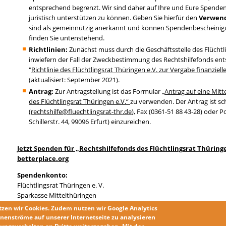
entsprechend begrenzt. Wir sind daher auf Ihre und Eure Spend
juristisch unterstützen zu können. Geben Sie hierfür den
Verwend
sind als gemeinnützig anerkannt und können Spendenbescheinig
finden Sie untenstehend.
Richtlinien:
Zunächst muss durch die Geschäftsstelle des Flüchtl
inwiefern der Fall der Zweckbestimmung des Rechtshilfefonds entspr
"
Richtlinie des Flüchtlingsrat Thüringen e.V. zur Vergabe finanziel
(aktualisiert: September 2021).
Antrag:
Zur Antragstellung ist das Formular
„Antrag auf eine Mit
des Flüchtlingsrat Thüringen e.V.“
zu verwenden. Der Antrag ist sch
(
rechtshilfe@fluechtlingsrat-thr.de
), Fax (0361-51 88 43-28) oder P
Schillerstr. 44, 99096 Erfurt) einzureichen.
Jetzt Spenden für „Rechtshilfefonds des Flüchtlingsrat Thüring
betterplace.org
Spendenkonto:
Flüchtlingsrat Thüringen e. V.
Sparkasse Mittelthüringen
Verwendungszweck „Rechtshilfefonds“
tzen wir
Cookies
. Zudem nutzen wir
Google Analytics
IBAN: DE98 8205 1000 0163 0262 70
nenströme auf unserer Internetseite zu analysieren
BIC: HELADEF1WEM