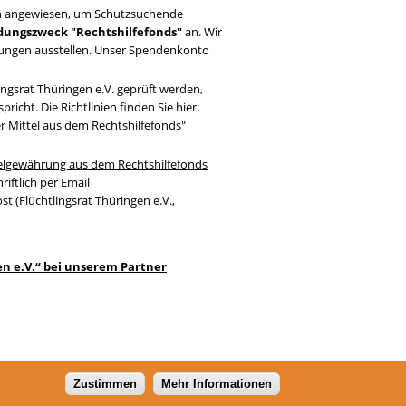
en angewiesen, um Schutzsuchende
ungszweck "Rechtshilfefonds"
an. Wir
ungen ausstellen. Unser Spendenkonto
ingsrat Thüringen e.V. geprüft werden,
icht. Die Richtlinien finden Sie hier:
ler Mittel aus dem Rechtshilfefonds
"
telgewährung aus dem Rechtshilfefonds
riftlich per Email
ost (Flüchtlingsrat Thüringen e.V.,
en e.V.“ bei unserem Partner
Zustimmen
Mehr Informationen