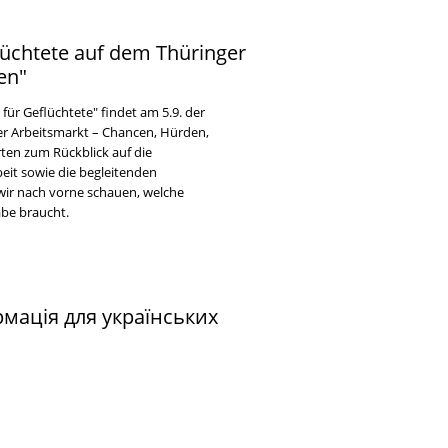
flüchtete auf dem Thüringer
en"
ür Geflüchtete" findet am 5.9. der
er Arbeitsmarkt – Chancen, Hürden,
rten zum Rückblick auf die
eit sowie die begleitenden
 wir nach vorne schauen, welche
be braucht.
ормація для українських