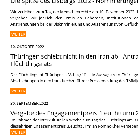
Die Spitze des Eisbergs 2022 - Nominierunge
Wir verleihen zum Tag der Menschenrechte am 10. Dezember 2022 die
vergeben wir jährlich den Preis an Behörden, Institutionen o
Anstrengungen bei der Diskriminierung und Ausgrenzung von Geflü
WEITER
10. OKTOBER 2022
Thüringen schiebt nicht in den Iran ab - Antr
Flüchtlingsrats
Der Flüchtlingsrat Thüringen e.V. begrüßt die Aussage von Thüring
Abschiebungen in den Iran durchzuführen: Pressemeldung des TMMJ
WEITER
30. SEPTEMBER 2022
Vergabe des Engagementpreis "Leuchtturm
Im Rahmen der interkulturellen Woche zum Tag des Flüchtlings am 30
diesjährigen Engagementpreis „Leuchtturm“ an RomnoKher vergeben
WEITER