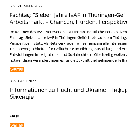
5. SEPTEMBER 2022
Fachtag: "Sieben Jahre IvAF in Thüringen-Ge
Arbeitsmarkt – Chancen, Hürden, Perspektiv
Im Rahmen des IvAF-Netzwerkes "BLEIBdran- Berufliche Perspektiven f
Fachtag "Sieben Jahre IvAF in Thüringen-Geflüchtete auf dem Thüring
Perspektiven" statt. Als Netzwerk laden wir gemeinsam alle Interessie
Teilhabemöglichkeiten für Geflüchtete an Bildung, Ausbildung und Arb
Entwicklungen im Migrations- und Sozialrecht ein. Gleichzeitig wollen
notwendigen Veränderungen es für die Zukunft und gelingende Teilha
WEITER
8. AUGUST 2022
Informationen zu Flucht und Ukraine | Інф
біженців
FAQs
WEITER