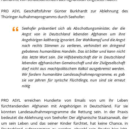
PRO ASYL Geschäftsführer Günter Burkhardt zur Ablehnung des
Thüringer Aufnahmeprogramms durch Seehofer:
Seehofer präsentiert sich als Abschottungsminister, der die
Angst von in Deutschland lebenden Afghanen um ihre
Angehörigen kaltherzig ignoriert. Der Wahlkampf und die Angst
nach rechts Stimmen zu verlieren, verhindert ein dringend
gebotenes humanitäres Handeln. Das ist bitter und kann nicht
das letzte Wort sein. Die Hilfsbereitschaft der in Deutschland
lebenden afghanischen Gemeinschaft und der Zivilgesellschaft
darf nicht aus machtpolitischem Kalkül ausgebremst werden.
Wir fordern humanitäre Landesaufnahmeprogramme, es gab
sie vor Jahren für syrische Flüchtlinge, nun sind sie erneut
nötig
PRO ASYL erreichen Hunderte von Emails von um ihr Leben
fürchtendenden Afghanen mit Angehörigen in Deutschland. Für sie
könnten Landesaufnahmeprogramme die Rettung sein. In der Praxis
bedeutet die Ablehnung von Seehofer: Der afghanische Staatsanwalt, der
um sein Leben und das seiner Kinder fürchtet, hat keine Chance, in
Deutschland aufgenommen zu werden, obwohl sein Bruder hier lebt.