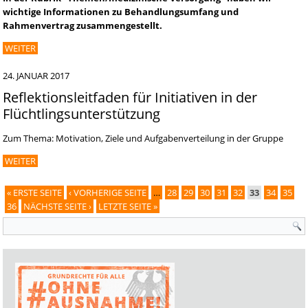
wichtige Informationen zu Behandlungsumfang und
Rahmenvertrag zusammengestellt.
WEITER
24. JANUAR 2017
Reflektionsleitfaden für Initiativen in der
Flüchtlingsunterstützung
Zum Thema: Motivation, Ziele und Aufgabenverteilung in der Gruppe
WEITER
« ERSTE SEITE
‹ VORHERIGE SEITE
…
28
29
30
31
32
33
34
35
Seiten
36
NÄCHSTE SEITE ›
LETZTE SEITE »
Suchformular