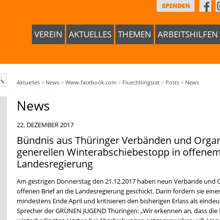
VEREIN
AKTUELLES
THEMEN
ARBEITSHILFEN
Aktuelles
>
News
>
Www.facebook.com
>
Fluechtlingsrat
>
Posts
>
News
News
22. DEZEMBER 2017
Bündnis aus Thüringer Verbänden und Organ
generellen Winterabschiebestopp in offenem 
Landesregierung
Am gestrigen Donnerstag den 21.12.2017 haben neun Verbände und O
offenen Brief an die Landesregierung geschickt. Darin fordern sie ein
mindestens Ende April und kritisieren den bisherigen Erlass als einde
Sprecher der GRÜNEN JUGEND Thüringen: „Wir erkennen an, dass die L