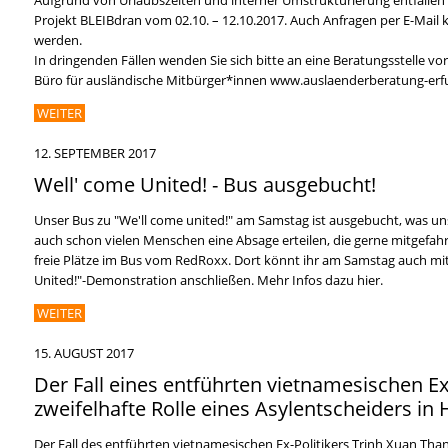
Aufgrund von Urlaubszeiten und interner Umstrukturierung entfallen
Projekt BLEIBdran vom 02.10. – 12.10.2017. Auch Anfragen per E-Mail 
werden.
In dringenden Fällen wenden Sie sich bitte an eine Beratungsstelle vor 
Büro für ausländische Mitbürger*innen www.auslaenderberatung-erf
WEITER
12. SEPTEMBER 2017
Well' come United! - Bus ausgebucht!
Unser Bus zu "We'll come united!" am Samstag ist ausgebucht, was uns
auch schon vielen Menschen eine Absage erteilen, die gerne mitgefahre
freie Plätze im Bus vom RedRoxx. Dort könnt ihr am Samstag auch mit
United!"-Demonstration anschließen. Mehr Infos dazu hier.
WEITER
15. AUGUST 2017
Der Fall eines entführten vietnamesischen Ex-
zweifelhafte Rolle eines Asylentscheiders in
Der Fall des entführten vietnamesischen Ex-Politikers Trinh Xuan Than