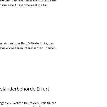
eichend ist aber, dass damit statt einer
n nur eine Ausnahmeregelung für
en sich mit der BaföG Förderlücke, dem
 vielen weiteren interessanten Themen.
usländerbehörde Erfurt
gen e.V. wollten heute den Preis für die