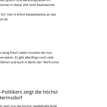
 die Sprech- und Beratungszeiten im
können in dieser Zeit nicht beantwortet
Ort. Hier in Erfurt beispielsweise an das
urt.de
 riesig freut! Leider mussten wir nun
n wären. Es gibt allerdings noch viele
fahren und euch in Berlin der "We'll come
Politikers zeigt die höchst
 Hermsdorf
h zeigt nun die höchst zweifelhafte Rolle