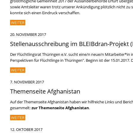
größtmögliche Gemeinheit 2017 der Ausländerbehörde Erfurt übergebe
sowie Amtsleiter waren trotz unserer Ankündigung plötzlich nicht zu 
konnte sich einen Eindruck verschaffen.
WEITER
20. NOVEMBER 2017
Stellenausschreibung im BLEIBdran-Projekt (
Der Flüchtlingsrat Thüringen e.V. sucht eine/n neue/n Mitarbeiter*in i
Perspektiven für Flüchtlinge in Thüringen". Beginn ist der 15.01.2017. 
WEITER
7. NOVEMBER 2017
Themenseite Afghanistan
Auf der Themenseite Afghanistan haben wir hilfreiche Links und Berich
gesammelt:
zur Themenseite Afghanistan
.
WEITER
12. OKTOBER 2017