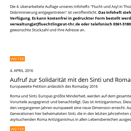
Die 4. überarbeitete Auflage unseres Infohefts "Flucht und Asyl in Thü
Diskriminierung entgegentreten" ist veröffentlicht.
Das Infoheft ste
Verfügung. Es kann kostenfrei in gedruckter Form bestellt wer
verwaltung[at]fluechtlingsrat-thr.de oder telefonisch 0361-518
gewünschte Stückzahl und Ihre Adresse an.
WEITER
4. APRIL 2016
Aufruf zur Solidarität mit den Sinti und Rom
Europaweite Petition anlässlich des Romaday 2016
Roma und Sinti, Europas größte Minderheit, werden auf dem gesamte
Vorurteile ausgegrenzt und benachteiligt. Das ist Antiziganismus. Die
den vergangenen Jahren europaweit eine neue Dimension erreicht. Auch
Generationen hier beheimateten Sinti, die in den letzten Jahrzehnten
asylsuchenden Roma Antiziganismus in allen Lebensbereichen ausges
WEITER