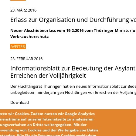
23. MÄRZ 2016
Erlass zur Organisation und Durchführung 
Neuer Abschiebeerlass vom 19.2.2016 vom Thüringer Ministerium
Verbraucherschutz
WEITER
23. FEBRUAR 2016
Informationsblatt zur Bedeutung der Asylant
Erreichen der Volljährigkeit
Der Flüchtlingsrat Thüringen hat ein neues Informationsblatt zur Bed
unbegleiteten minderjährigen Flüchtlingen vor Erreichen der Volljährig
Download
WEITER
tzen wir
Cookies
. Zudem nutzen wir
Google Analytics
nenströme auf unserer Internetseite zu analysieren
ungsverhalten an Dritte weitergegeben.
Mit der
« ERSTE SEITE
‹ VORHERIGE SEITE
…
28
29
30
31
32
33
34
3
Seiten
erwendung von Cookies und der Weitergabe von Daten
erstanden
.
Wie Sie die
Setzung von Cookies
verhindern