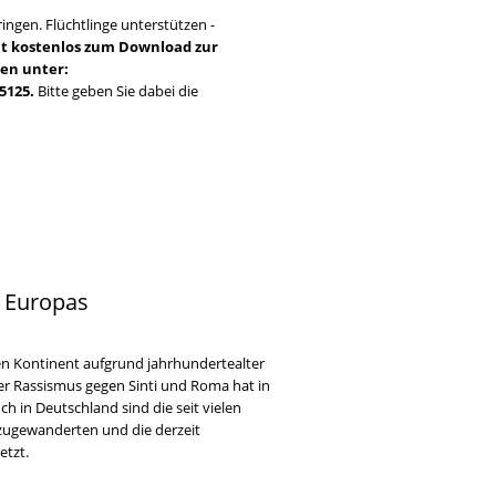
ringen. Flüchtlinge unterstützen -
ht kostenlos zum Download zur
den unter:
05125.
Bitte geben Sie dabei die
a Europas
n Kontinent aufgrund jahrhundertealter
ser Rassismus gegen Sinti und Roma hat in
 in Deutschland sind die seit vielen
 zugewanderten und die derzeit
etzt.