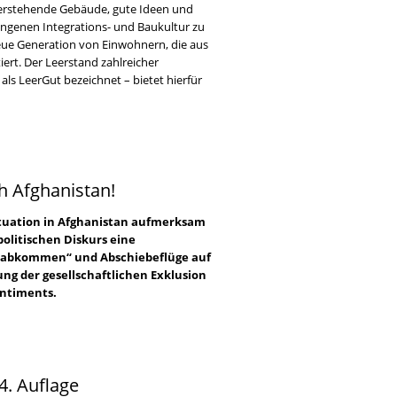
leerstehende Gebäude, gute Ideen und
ngenen Integrations- und Baukultur zu
eue Generation von Einwohnern, die aus
ert. Der Leerstand zahlreicher
ls LeerGut bezeichnet – bietet hierfür
h Afghanistan!
ituation in Afghanistan aufmerksam
olitischen Diskurs eine
gsabkommen“ und Abschiebeflüge auf
ung der gesellschaftlichen Exklusion
entiments.
4. Auflage