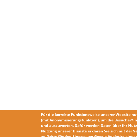
Für die korrekte Funktionsweise unserer Website nu
(mit Anonymisierungsfunktion), um die Besucher*in
und auszuwerten. Dafür werden Daten über ihr Nutz
Nutzung unserer Dienste erklären Sie sich mit der
V
an Dritte für den Einsatz von Google Analytics einv