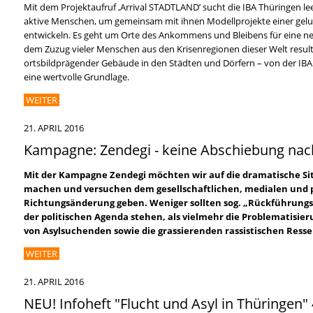
Mit dem Projektaufruf ‚Arrival STADTLAND’ sucht die IBA Thüringen 
aktive Menschen, um gemeinsam mit ihnen Modellprojekte einer gelu
entwickeln. Es geht um Orte des Ankommens und Bleibens für eine n
dem Zuzug vieler Menschen aus den Krisenregionen dieser Welt resulti
ortsbildprägender Gebäude in den Städten und Dörfern – von der IBA a
eine wertvolle Grundlage.
WEITER
21. APRIL 2016
Kampagne: Zendegi - keine Abschiebung nac
Mit der Kampagne Zendegi möchten wir auf die dramatische S
machen und versuchen dem gesellschaftlichen, medialen und p
Richtungsänderung geben. Weniger sollten sog. „Rückführun
der politischen Agenda stehen, als vielmehr die Problematisier
von Asylsuchenden sowie die grassierenden rassistischen Ress
WEITER
21. APRIL 2016
NEU! Infoheft "Flucht und Asyl in Thüringen" 