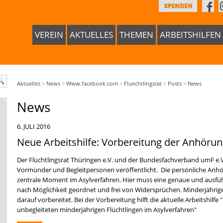
VEREIN
AKTUELLES
THEMEN
ARBEITSHILFEN
Aktuelles
>
News
>
Www.facebook.com
>
Fluechtlingsrat
>
Posts
>
News
News
6. JULI 2016
Neue Arbeitshilfe: Vorbereitung der Anhöru
Der Flüchtlingsrat Thüringen e.V. und der Bundesfachverband umF e.V.
Vormünder und Begleitpersonen veröffentlicht. Die persönliche Anhö
zentrale Moment im Asylverfahren. Hier muss eine genaue und ausführ
nach Möglichkeit geordnet und frei von Widersprüchen. Minderjährig
darauf vorbereitet. Bei der Vorbereitung hilft die aktuelle Arbeitshilf
unbegleiteten minderjährigen Flüchtlingen im Asylverfahren"