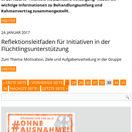
wichtige Informationen zu Behandlungsumfang und
Rahmenvertrag zusammengestellt.
WEITER
24. JANUAR 2017
Reflektionsleitfaden für Initiativen in der
Flüchtlingsunterstützung
Zum Thema: Motivation, Ziele und Aufgabenverteilung in der Gruppe
WEITER
« ERSTE SEITE
‹ VORHERIGE SEITE
…
28
29
30
31
32
33
34
35
Seiten
36
NÄCHSTE SEITE ›
LETZTE SEITE »
Suchformular