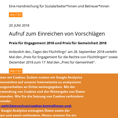
Eine Handreichung für Sozialarbeiter*innen und Betreuer*innen
WEITER
20. JUNI 2018
Aufruf zum Einreichen von Vorschlägen
Preis für Engagement 2018 und Preis für Gemeinheit 2018
Anlässlich des „Tages des Flüchtlings“ am 28. September 2018 verleiht 
Mal den „Preis für Engagement für die Rechte von Flüchtlingen“ sow
Dezember 2018 zum 17. Mal den „Preis für Gemeinheit“.
WEITER
tzen wir
Cookies
. Zudem nutzen wir
Google Analytics
nenströme auf unserer Internetseite zu analysieren
« ERSTE SEITE
‹ VORHERIGE SEITE
…
24
25
26
27
28
29
30
3
Seiten
ungsverhalten an Dritte weitergegeben.
Mit der
LETZTE SEITE »
erwendung von Cookies und der Weitergabe von Daten
erstanden
.
Wie Sie die
Setzung von Cookies
verhindern
ntrale:
-welt/datenschutz/cookies-kontrollieren-und-
 Google Analytics erzeugten Daten sowie der
chen
und somit verhindern. Hierzu müssen Sie ein