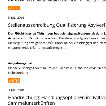
Hier können Sie sich für den Infoservice anmelden: Anmeldung Infose
WEITER
5. JULI 2018
Stellenausschreibung Qualifizierung Asylve
Der Flüchtlingsrat Thüringen beabsichtigt spätestens ab dem 1.1
Arbeitszeit in Erfurt zu besetzen.
Die Stelle ist aufgrund von Projek
Die Vergütung erfolgt nach TVÖD Bund 10 (bei einschlägiger Berufserf
entsprechende Erfahrungsstufe möglich).
Aufgabengebiet:
Die Stelle ist angesiedelt im Projekt „Fachstelle Flucht und Asyl“. Zu 
insbesondere:
WEITER
3. JULI 2018
Handreichung: Handlungsoptionen im Fall v
Sammelunterkünften