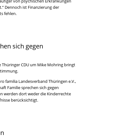
h häufiger von psychischen Erkrankungen
t.“ Dennoch ist Finanzierung der
ts fehlen.
chen sich gegen
ie Thüringer CDU um Mike Mohring bringt
fstimmung.
o familia Landesverband Thüringen e.V.,
aft Familie sprechen sich gegen
nen werden dort weder die Kinderrechte
isse berücksichtigt.
en