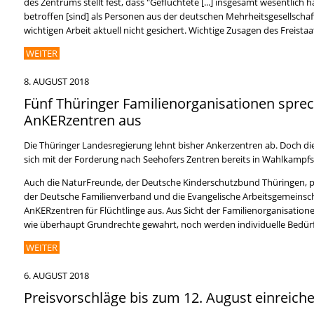
des Zentrums stellt fest, dass "Geflüchtete [...] insgesamt wesentlic
betroffen [sind] als Personen aus der deutschen Mehrheitsgesellschaf
wichtigen Arbeit aktuell nicht gesichert. Wichtige Zusagen des Freistaa
WEITER
8. AUGUST 2018
Fünf Thüringer Familienorganisationen spre
AnKERzentren aus
Die Thüringer Landesregierung lehnt bisher Ankerzentren ab. Doch d
sich mit der Forderung nach Seehofers Zentren bereits in Wahlkamp
Auch die NaturFreunde, der Deutsche Kinderschutzbund Thüringen, pr
der Deutsche Familienverband und die Evangelische Arbeitsgemeinsch
AnKERzentren für Flüchtlinge aus. Aus Sicht der Familienorganisatio
wie überhaupt Grundrechte gewahrt, noch werden individuelle Bedürfn
WEITER
6. AUGUST 2018
Preisvorschläge bis zum 12. August einreich