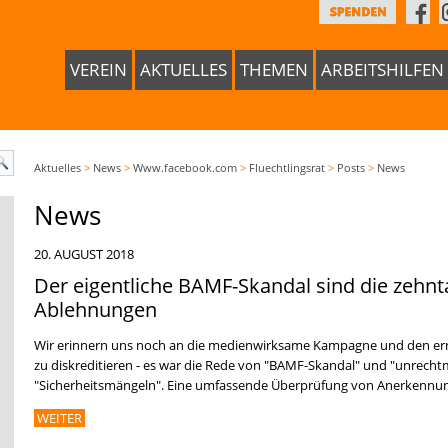
VEREIN
AKTUELLES
THEMEN
ARBEITSHILFEN
Aktuelles
>
News
>
Www.facebook.com
>
Fluechtlingsrat
>
Posts
>
News
News
20. AUGUST 2018
Der eigentliche BAMF-Skandal sind die zehn
Ablehnungen
Wir erinnern uns noch an die medienwirksame Kampagne und den ern
zu diskreditieren - es war die Rede von "BAMF-Skandal" und "unrec
"Sicherheitsmängeln". Eine umfassende Überprüfung von Anerkennun
WEITER