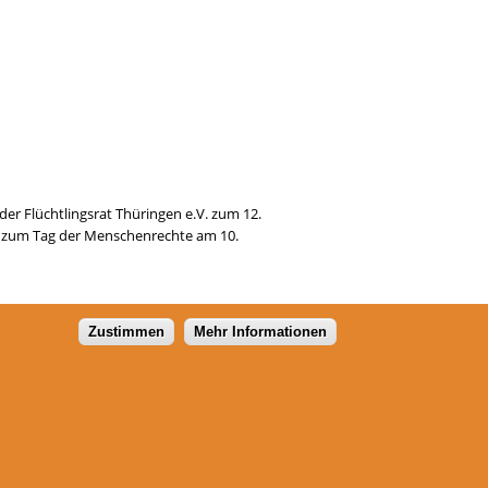
der Flüchtlingsrat Thüringen e.V. zum 12.
ie zum Tag der Menschenrechte am 10.
Zustimmen
Mehr Informationen
1
32
…
NÄCHSTE SEITE ›
Flüchtlingsrat Thüringen e.V.
Schillerstraße 44