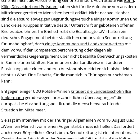
scheinen nicht als Volksmeinung Gehör zu finden. Auch Städte wie
Bonn,
Köln, Düsseldorf und Potsdam
haben sich für die Aufnahme von aus dem
Mittelmeer geretteten Menschen bereit erklärt. Nicht nachvollziehbar
sind die absurd abwegigen Begründungsversuche einiger Kommunen und
Landkreise, Kruppas Initiative des zur Unterschrift angebotenen offenen
Briefes abzulehnen. Im Brief schreibt die Beauftragte: „Wir halten ein
deutsches Engagement bei der staatlichen und privaten Seenotrettung
für unabdingbar“, doch
einige Kommunen und Landkreise wettern
mit
dem Vorwurf der Kompetenzüberschreitung oder klagen als
vermeintliches Gegenargument über nicht bezahlte Überwachungskosten
in Sammelunterkünften. Kommunen oder Landkreise mit anderer
Einstellung oder einem anderen Verständnis meldeten sich bisher leider
nicht zu Wort. Eine Debatte, für die man sich in Thüringen nur schämen
kann!
Entgegen einiger CDU Politiker*innen
kritisiert die Landesbischöfin Ilse
Junkermann
gerade wegen ihrer „christlichen Überzeugungen“ die
europäische Abschottungspolitik und die menschenverachtende
Situation im Mittelmeer.
Sie sagt im Interview mit der Thüringer Allgemeinen vom 16. August u.a.:
„Wenn ein Mensch vor meinen Augen stirbt, muss ich helfen. Das fordert
auch unser Bürgerliches Gesetzbuch. Seenotrettung ist ein internationales
Gesetz, das auf der Kultur der Barmherzigkeit fußt, nicht auf der Kultur