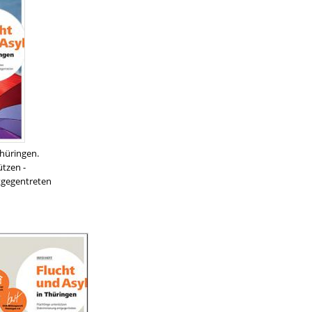
Thüringen.
ützen -
tgegentreten