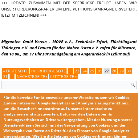
+++ UPDATE: ZUSAMMEN MIT DER SEEBRÜCKE ERFURT HABEN WIR
UNSER FORDERUNGSPAPIER UM EINE PETITIONSKAMPAGNE ERWEITERT.
JETZT MITZEICHNEN!
+++
Migranten Omid Verein - MOVE e.V., Seebrücke Erfurt, Flüchtlingsrat
Thüringen e.V. und Frauen für den Nahen Osten e.V. rufen für Mittwoch,
den 18.08., um 17 Uhr zur Kundgebung am Angerdreieck in Erfurt auf!
Seiten
« ERSTE SEITE
‹ VORHERIGE SEITE
…
23
24
25
26
27
28
29
30
31
…
NÄCHSTE SEITE ›
LETZTE SEITE »
Suchformular
Für die korrekte Funktionsweise unserer Website nutzen wir
Cookies
.
Zudem nutzen wir
Google Analytics
(mit Anonymisierungsfunktion),
um die Besucher*innenströme auf unserer Internetseite zu
analysieren und auszuwerten. Dafür werden Daten über ihr
Nutzungsverhalten an Dritte weitergegeben.
Mit der Nutzung unserer
KONTAKT
Dienste erklären Sie sich mit der
Verwendung von Cookies und der
IMPRESSUM
Weitergabe von Daten an Dritte für den Einsatz von Google Analytics
einverstanden
.
Wie Sie die
Setzung von Cookies
verhindern
können,
DATENSCHUTZERKLÄRUNG