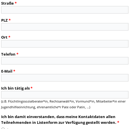
Straße
*
PLZ
*
Ort
*
Telefon
*
E-Mail
*
Ich bin tätig als
*
(z.B. Flüchtlingssozialberater*in, Rechtsanwält*in, Vormund*in, Mitarbeiter*in einer
Jugendhilfeeinrichtung, ehrenamtliche*r Pate oder Patin, …)
Ich bin damit einverstanden, dass meine Kontaktdaten allen
Teilnehmenden in Listenform zur Verfügung gestellt werden.
*