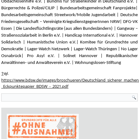
Obdachlosenhilfe e.V. | Bündnis für Straßenkinder in Deutschland e.V. |
Bürgerrechte & Polizei/CILIP | Bundesarbeitsgemeinschaft Fanprojekte|
Bundesarbeitsgemeinschaft Streetwork/Mobile Jugendarbeit | Deutsche
Friedensgesellschaft – Vereinigte KriegsdienstgegnerInnen NRW| DFG-VK
Essen | Die Landesflüchtlingsräte (aus allen Bundesländern) | Gangway –
Straßensozialarbeit in Berlin e.V. | Handicap International e.V. | Hannover
Solidarisch | Humanistische Union e.V.| Komitee für Grundrechte und
Demokratie | Lager-Watch Netzwerk | Lager-Watch Thüringen | No Lager
Osnabrück| Pro Asyl e.V. | Solinet Hannover | Republikanischer
Anwältinnen- und Anwälteverein e.V. | Wohnungslosen-Stiftung
1
Vgl.
https://www.bdsw.de/images/broschueren/Deutschland_sicherer_machen
_Eckpunktepapier_BDSW_-_2021.pdf
Suchformular