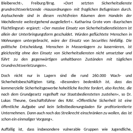
Bleiberecht‹, Freiburg/Brsg. »
Dort setzten Sicherheitsdienste
grundrechtsverletzende ›Hausordnungen‹ mit fraglichen Befugnissen durch.
Asylsuchende sind in diesen rechtsfreien Räumen dem Handeln der
Wachdienste weitestgehend ausgeliefert
«. Katharina Grote vom ›Bayrischen
Flüchtlingsrat‹ ergänzt: »
Der massive Einsatz von Sicherheitsdienstleistern ist
allein der Unterbringungsform geschuldet. Würden geflüchtete Menschen in
Wohnungen untergebracht, wäre der Einsatz von Securities hinfällig. Die
politische Entscheidung, Menschen in Massenlagern zu kasernieren, ist
gleichzeitig ohne den Einsatz von Sicherheitsdiensten nicht umsetzbar und
führt zu den gegenwärtigen unhaltbaren Zuständen mit täglichen
Grundrechtsverletzungen
«.
Doch nicht nur in Lagern sind die rund 260.000 Wach- und
Sicherheitsbeschäftigten tätig. »
Besonders bedenklich ist, dass das
kommerzielle Sicherheitsgewerbe hoheitliche Rechte fordert, also Rechte, die
nach dem Grundgesetz regelhaft nur Staatsbediensteten zustehen
«, so Dr.
Lukas Theune, Geschäftsführer des RAV. »
Öffentliche Sicherheit ist eine
öffentliche Aufgabe und kein Selbstbedienungsladen für profitorientierte
Unternehmen. Dann auch noch das Streikrecht einschränken zu wollen, das ist
schon ein einmaliger Vorgang
«.
Auffällig ist, dass insbesondere vulnerable Gruppen wie Jugendliche,