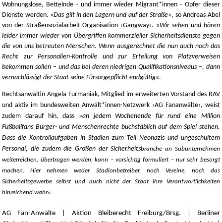
Wohnungslose, Bettelnde – und immer wieder Migrant*innen – Opfer dieser
Dienste werden. »
Das gilt in den Lagern und auf der Straße
«, so Andreas Abel
von der Straßensozialarbeit-Organisation ›Gangway‹. »
Wir sehen und hören
leider immer wieder von Übergriffen kommerzieller Sicherheitsdienste gegen
die von uns betreuten Menschen. Wenn ausgerechnet die nun auch noch das
Recht zur Personalien-Kontrolle und zur Erteilung von Platzverweisen
bekommen sollen – und das bei deren niedrigen Qualifikationsniveaus –, dann
vernachlässigt der Staat seine Fürsorgepflicht endgültig
«.
Rechtsanwältin Angela Furmaniak, Mitglied im erweiterten Vorstand des RAV
und aktiv im bundesweiten Anwält*innen-Netzwerk ›AG Fananwälte‹, weist
zudem darauf hin, dass »
an jedem Wochenende für rund eine Million
Fußballfans Bürger- und Menschenrechte buchstäblich auf dem Spiel stehen.
Dass die Kontrollaufgaben in Stadien zum Teil Neonazis und ungeschultem
Personal, die zudem die Großen der Sicherheits
branche an Subunternehmen
weiterreichen, übertragen werden, kann – vorsichtig formuliert – nur sehr besorgt
machen. Hier nehmen weder Stadionbetreiber, noch Vereine, noch das
Sicherheitsgewerbe selbst und auch nicht der Staat ihre Verantwortlichkeiten
hinreichend wahr
«.
AG Fan-Anwälte | Aktion Bleiberecht Freiburg/Brsg. | Berliner