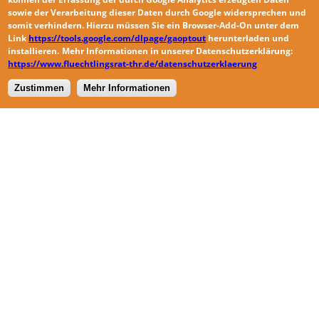
sowie der
Verarbeitung dieser Daten durch Google widersprechen
und
somit verhindern. Hierzu müssen Sie ein Browser-Add-On unter dem
Link
https://tools.google.com/dlpage/gaoptout
herunterladen und
installieren.
Mehr Informationen in unserer Datenschutzerklärung:
https://www.fluechtlingsrat-thr.de/datenschutzerklaerung
Zustimmen
Mehr Informationen