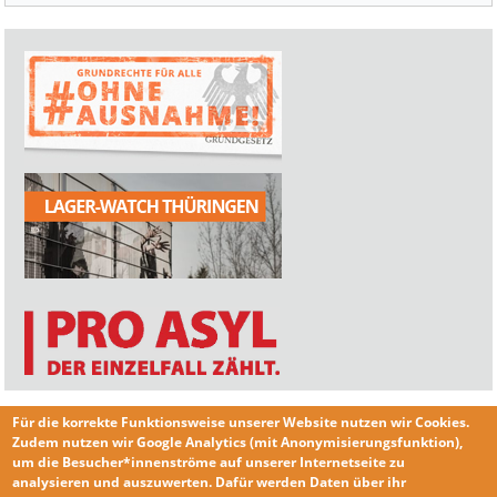
Für die korrekte Funktionsweise unserer Website nutzen wir
Cookies
.
Zudem nutzen wir
Google Analytics
(mit Anonymisierungsfunktion),
um die Besucher*innenströme auf unserer Internetseite zu
analysieren und auszuwerten. Dafür werden Daten über ihr