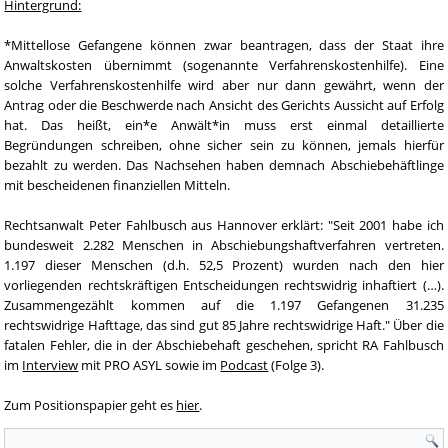
Hintergrund:
*Mittellose Gefangene können zwar beantragen, dass der Staat ihre
Anwaltskosten übernimmt (sogenannte Verfahrenskostenhilfe). Eine
solche Verfahrenskostenhilfe wird aber nur dann gewährt, wenn der
Antrag oder die Beschwerde nach Ansicht des Gerichts Aussicht auf Erfolg
hat. Das heißt, ein*e Anwält*in muss erst einmal detaillierte
Begründungen schreiben, ohne sicher sein zu können, jemals hierfür
bezahlt zu werden. Das Nachsehen haben demnach Abschiebehäftlinge
mit bescheidenen finanziellen Mitteln.
Rechtsanwalt Peter Fahlbusch aus Hannover erklärt: "Seit 2001 habe ich
bundesweit 2.282 Menschen in Abschiebungshaftverfahren vertreten.
1.197 dieser Menschen (d.h. 52,5 Prozent) wurden nach den hier
vorliegenden rechtskräftigen Entscheidungen rechtswidrig inhaftiert (…).
Zusammengezählt kommen auf die 1.197 Gefangenen 31.235
rechtswidrige Hafttage, das sind gut 85 Jahre rechtswidrige Haft." Über die
fatalen Fehler, die in der Abschiebehaft geschehen, spricht RA Fahlbusch
im
Interview
mit PRO ASYL sowie im
Podcast
(Folge 3).
Zum Positionspapier geht es
hier
.
Suchformular