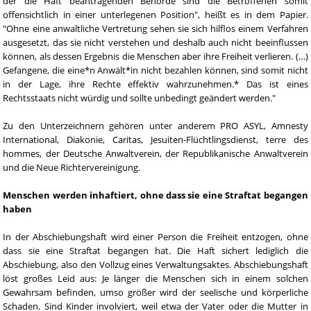
der die Haft beantragenden Behörde sind die Betroffenen somit
offensichtlich in einer unterlegenen Position", heißt es in dem Papier.
"Ohne eine anwaltliche Vertretung sehen sie sich hilflos einem Verfahren
ausgesetzt, das sie nicht verstehen und deshalb auch nicht beeinflussen
können, als dessen Ergebnis die Menschen aber ihre Freiheit verlieren. (…)
Gefangene, die eine*n Anwält*in nicht bezahlen können, sind somit nicht
in der Lage, ihre Rechte effektiv wahrzunehmen.* Das ist eines
Rechtsstaats nicht würdig und sollte unbedingt geändert werden."
Zu den Unterzeichnern gehören unter anderem PRO ASYL, Amnesty
International, Diakonie, Caritas, Jesuiten-Flüchtlingsdienst, terre des
hommes, der Deutsche Anwaltverein, der Republikanische Anwaltverein
und die Neue Richtervereinigung.
Menschen werden inhaftiert, ohne dass sie eine Straftat begangen
haben
In der Abschiebungshaft wird einer Person die Freiheit entzogen, ohne
dass sie eine Straftat begangen hat. Die Haft sichert lediglich die
Abschiebung, also den Vollzug eines Verwaltungsaktes. Abschiebungshaft
löst großes Leid aus: Je länger die Menschen sich in einem solchen
Gewahrsam befinden, umso größer wird der seelische und körperliche
Schaden. Sind Kinder involviert, weil etwa der Vater oder die Mutter in