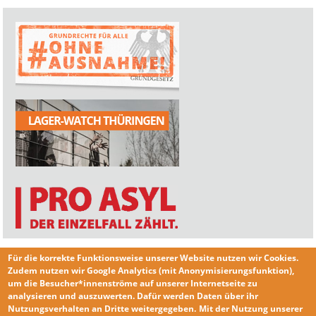
Für die korrekte Funktionsweise unserer Website nutzen wir
Cookies
.
Zudem nutzen wir
Google Analytics
(mit Anonymisierungsfunktion),
um die Besucher*innenströme auf unserer Internetseite zu
analysieren und auszuwerten. Dafür werden Daten über ihr
Nutzungsverhalten an Dritte weitergegeben.
Mit der Nutzung unserer