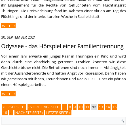
ihr Engagement für die Rechte von Geflüchteten vom Flüchtlingsrat
Thüringen. Die Preisverleihung fand im Rahmen einer Aktion am Tag des
Flüchtlings und der interkulturellen Woche in Saalfeld statt.
WEITER
30. SEPTEMBER 2021
Odyssee - das Hörspiel einer Familientrennung
Vor einem Jahr erwarte ein junges Paar in Thüringen ein Kind und wird
dann durch eine Abschiebung getrennt. Erzählen konnten wir diese
Geschichte bisher nicht. Die Betroffenen sind noch immer in Abhängigkeit
mit der Ausländerbehörde und hatten Angst vor Repression. Dann haben
wir gemeinsam mit ihnen, Freund:innen und Radio F.R.E.I. über ein Jahr an
einem Hörspiel gearbeitet.
WEITER
« ERSTE SEITE
‹ VORHERIGE SEITE
…
8
9
10
11
12
13
14
15
Seiten
16
…
NÄCHSTE SEITE ›
LETZTE SEITE »
Suchformular