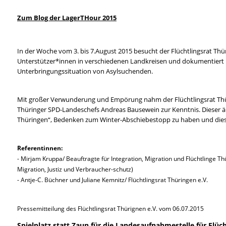
Zum Blog der LagerTHour 2015
In der Woche vom 3. bis 7.August 2015 besucht der Flüchtlingsrat Thür
Unterstützer*innen in verschiedenen Landkreisen und dokumentiert ihr
Unterbringungssituation von Asylsuchenden.
Mit großer Verwunderung und Empörung nahm der Flüchtlingsrat Thür
Thüringer SPD-Landeschefs Andreas Bausewein zur Kenntnis. Dieser 
Thüringen“, Bedenken zum Winter-Abschiebestopp zu haben und diesen
Referentinnen:
- Mirjam Kruppa/ Beauftragte für Integration, Migration und Flüchtlinge T
Migration, Justiz und Verbraucher-schutz)
- Antje-C. Büchner und Juliane Kemnitz/ Flüchtlingsrat Thüringen e.V.
Pressemitteilung des Flüchtlingsrat Thürignen e.V. vom 06.07.2015
Spielplatz statt Zaun für die Landesaufnahmestelle für Flüch