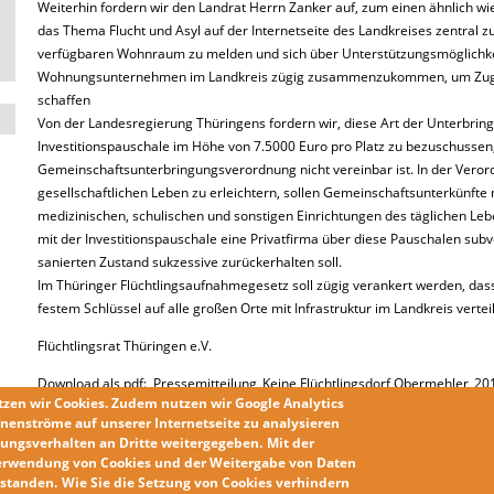
Weiterhin fordern wir den Landrat Herrn Zanker auf, zum einen ähnlich w
das Thema Flucht und Asyl auf der Internetseite des Landkreises zentral z
verfügbaren Wohnraum zu melden und sich über Unterstützungsmöglichke
Wohnungsunternehmen im Landkreis zügig zusammenzukommen, um Zugä
schaffen
Von der Landesregierung Thüringens fordern wir, diese Art der Unterbring
Investitionspauschale im Höhe von 7.5000 Euro pro Platz zu bezuschussen,
Gemeinschaftsunterbringungsverordnung nicht vereinbar ist. In der Veror
gesellschaftlichen Leben zu erleichtern, sollen Gemeinschaftsunterkünfte 
medizinischen, schulischen und sonstigen Einrichtungen des täglichen Lebe
mit der Investitionspauschale eine Privatfirma über diese Pauschalen sub
sanierten Zustand sukzessive zurückerhalten soll.
Im Thüringer Flüchtlingsaufnahmegesetz soll zügig verankert werden, dass
festem Schlüssel auf alle großen Orte mit Infrastruktur im Landkreis vertei
Flüchtlingsrat Thüringen e.V.
Download als pdf:
Pressemitteilung_Keine Flüchtlingsdorf Obermehler_2
tzen wir
Cookies
. Zudem nutzen wir
Google Analytics
nenströme auf unserer Internetseite zu analysieren
ungsverhalten an Dritte weitergegeben.
Mit der
erwendung von Cookies und der Weitergabe von Daten
erstanden
.
Wie Sie die
Setzung von Cookies
verhindern