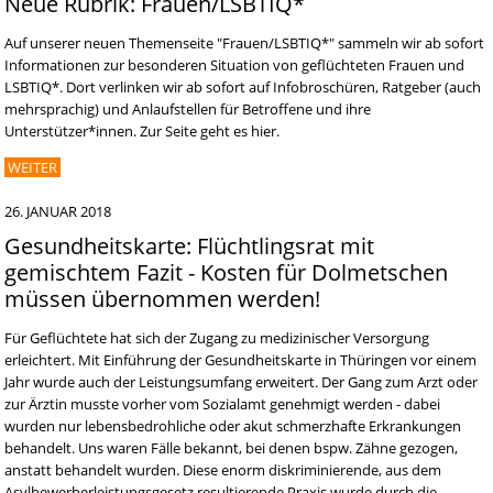
Neue Rubrik: Frauen/LSBTIQ*
Auf unserer neuen Themenseite "Frauen/LSBTIQ*" sammeln wir ab sofort
Informationen zur besonderen Situation von geflüchteten Frauen und
LSBTIQ*. Dort verlinken wir ab sofort auf Infobroschüren, Ratgeber (auch
mehrsprachig) und Anlaufstellen für Betroffene und ihre
Unterstützer*innen. Zur Seite geht es hier.
WEITER
26. JANUAR 2018
Gesundheitskarte: Flüchtlingsrat mit
gemischtem Fazit - Kosten für Dolmetschen
müssen übernommen werden!
Für Geflüchtete hat sich der Zugang zu medizinischer Versorgung
erleichtert. Mit Einführung der Gesundheitskarte in Thüringen vor einem
Jahr wurde auch der Leistungsumfang erweitert. Der Gang zum Arzt oder
zur Ärztin musste vorher vom Sozialamt genehmigt werden - dabei
wurden nur lebensbedrohliche oder akut schmerzhafte Erkrankungen
behandelt. Uns waren Fälle bekannt, bei denen bspw. Zähne gezogen,
anstatt behandelt wurden. Diese enorm diskriminierende, aus dem
Asylbewerberleistungsgesetz resultierende Praxis wurde durch die