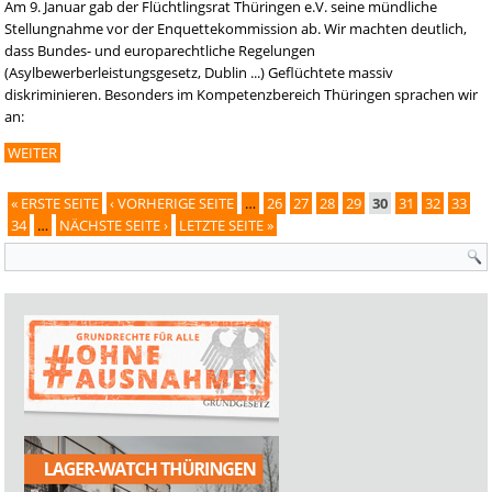
Am 9. Januar gab der Flüchtlingsrat Thüringen e.V. seine mündliche
Stellungnahme vor der Enquettekommission ab. Wir machten deutlich,
dass Bundes- und europarechtliche Regelungen
(Asylbewerberleistungsgesetz, Dublin ...) Geflüchtete massiv
diskriminieren. Besonders im Kompetenzbereich Thüringen sprachen wir
an:
WEITER
« ERSTE SEITE
‹ VORHERIGE SEITE
…
26
27
28
29
30
31
32
33
Seiten
34
…
NÄCHSTE SEITE ›
LETZTE SEITE »
Suchformular