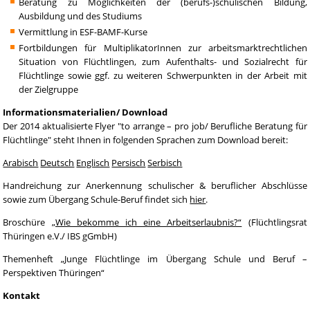
Beratung zu Möglichkeiten der (berufs-)schulischen Bildung,
Ausbildung und des Studiums
Vermittlung in ESF-BAMF-Kurse
Fortbildungen für MultiplikatorInnen zur arbeitsmarktrechtlichen
Situation von Flüchtlingen, zum Aufenthalts- und Sozialrecht für
Flüchtlinge sowie ggf. zu weiteren Schwerpunkten in der Arbeit mit
der Zielgruppe
Informationsmaterialien/ Download
Der 2014 aktualisierte Flyer "to arrange – pro job/ Berufliche Beratung für
Flüchtlinge" steht Ihnen in folgenden Sprachen zum Download bereit:
Arabisch
Deutsch
Englisch
Persisch
Serbisch
Handreichung zur Anerkennung schulischer & beruflicher Abschlüsse
sowie zum Übergang Schule-Beruf findet sich
hier
.
Broschüre
„Wie bekomme ich eine Arbeitserlaubnis?“
(Flüchtlingsrat
Thüringen e.V./ IBS gGmbH)
Themenheft „Junge Flüchtlinge im Übergang Schule und Beruf –
Perspektiven Thüringen“
Kontakt