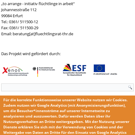
„to arrange - initiativ flüchtlinge in arbeit“
Johannesstraße 112
99084 Erfurt
Tel.: 0361/ 511500-12
Fax: 0361/ 511500-29
Email: beratung[at]fluechtlingsrat-thr.de
Das Projekt wird gefördert durch:
Suchformular
Für die korrekte Funktionsweise unserer Website nutzen wir
Cookies
.
Zudem nutzen wir
Google Analytics
(mit Anonymisierungsfunktion),
um die Besucher*innenströme auf unserer Internetseite zu
analysieren und auszuwerten. Dafür werden Daten über ihr
Nutzungsverhalten an Dritte weitergegeben.
Mit der Nutzung unserer
KONTAKT
Dienste erklären Sie sich mit der
Verwendung von Cookies und der
IMPRESSUM
Weitergabe von Daten an Dritte für den Einsatz von Google Analytics