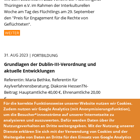
Thüringen e.V. im Rahmen der Interkulturellen
Woche am Tag des Flüchtlings am 29. September
den "Preis für Engagement für die Rechte von
Geflüchteten“.
WEITER
31. AUG 2023
|
FORTBILDUNG
Grundlagen der Dublin-III-Verordnung und
aktuelle Entwicklungen
Referentin: Maria Bethke, Referentin für
Asylverfahrensberatung, Diakonie HessenTN-
Beitrag: Hauptamtliche 40,00 €, Ehrenamtliche 20,00
€
Für die korrekte Funktionsweise unserer Website nutzen wir
Cookies
.
WEITER
Zudem nutzen wir
Google Analytics
(mit Anonymisierungsfunktion),
um die Besucher*innenströme auf unserer Internetseite zu
analysieren und auszuwerten. Dafür werden Daten über ihr
Nutzungsverhalten an Dritte weitergegeben.
Mit der Nutzung unserer
« ERSTE SEITE
‹ VORHERIGE SEITE
…
9
10
11
12
13
14
15
16
Seiten
Dienste erklären Sie sich mit der
Verwendung von Cookies und der
17
…
NÄCHSTE SEITE ›
LETZTE SEITE »
Weitergabe von Daten an Dritte für den Einsatz von Google Analytics