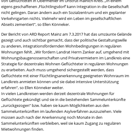
von Geflüchteten in Obermehler im Unstrut-Hainich-Kreis. „In einem
eigens geschaffenen ‚Flüchtlingsdorf‘ kann Integration in die Gesellschaft
nicht gelingen. Daran ändern auch ein Sozialzentrum und ein geplanter
Verkehrsgarten nichts. Vielmehr wird ein Leben im gesellschaftlichen
Abseits zementiert“, so Ellen Könneker.
Der Bericht von ARD Report Mainz am 7.3.2017 hat das umzäunte Gelände
gezeigt und auch sichtbar gemacht, dass der politische Gestaltungswille
zu anderen, integrationsfördernden Wohnbedingungen in regulären
Wohnungen fehlt. „Wir fordern Landrat Herrn Zanker auf, umgehend mit
Wohnungsbaugenossenschaften und Privatvermietern im Landkreis eine
Strategie für dezentrales Wohnen Geflüchteter in regulären Wohnungen
zu erarbeiten. Auch muss umgehend sichergestellt werden, dass
Geflüchtete mit einer Flüchtlingsanerkennung geeigneten Wohnraum im
Landkreis anmieten können und sie dabei intensive Unterstützung
erfahren“, so Ellen Könneker weiter.
In vielen Landkreisen werden derzeit dezentrale Wohnungen für
Geflüchtete gekündigt und sie in die bestehenden Sammelunterkünfte
„zurückgezogen“ bzw. haben sie kaum Möglichkeiten aus den
Sammelunterkünften im laufenden Asylverfahren auszuziehen. Viele
müssen auch nach der Anerkennung noch Monate in den
Sammelunterkünften verbleiben, weil sie kaum Zugang zu regulären
Mietwohnungen finden.