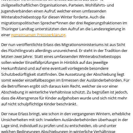
zivilgesellschaftlichen Organisationen, Parteien, Wohlfahrts- und
Jugendverbänden einen Aufruf, welcher einen umfassenden
Winterabschiebestopp für diesen Winter forderte. Auch die
migrationspolitischen Sprecher*innen der drei Regierungsfraktionen im
Thüringer Landtag unterstützten den Aufruf an die Landesregierung in
einer
gemeinsamen Presseerklärung
.
Der nun veröffentlichte Erlass des Migrationsministeriums ist aus Sicht
des Flüchtlingsrats allerdings unzureichend. Er steht in der Tradition der
letzten zwei Jahre: Statt eines umfassenden Winterabschiebestopps
sollen wieder Einzelfallprüfungen in Hinblick auf das jeweilige
Herkunftsland und auf eine eventuell vorliegende besondere
Schutzbedürftigkeit stattfinden. Die Aussetzung der Abschiebung liegt
somit wieder einzelfallbezogen im Ermessen der Ausländerbehörden. Für
die Betroffenen ergibt sich daraus kein Recht, welcher sie vor einer
Abschiebung in winterliche Verhältnisse schützt. Zu begrüßen ist jedoch,
dass die Altersgrenze für Kinder aufgehoben wurde und sich nicht mehr
auf nicht schulpflichtige Kinder beschränkt.
Der neue Erlass bringt, wie schon in den vergangenen Wintern, erhebliche
Unsicherheiten mit sich: Inwiefern Ausländerbehörden überhaupt in der
Lage sind, individuell zu prüfen und zu entscheiden, ob und unter
welchen Bedingungen Abschiebungen in winterliche Verhältnisse