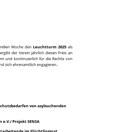
turellen Woche den
Leuchtturm 2025
als
rgibt der Verein jährlich diesen Preis an
em und kontinuierlich für die Rechte von
nd sich ehrenamtlich engagieren..
 Schutzbedarfen von asylsuchenden
n e.V./ Projekt SENSA
itarbeitende im Flüchtlingsrat