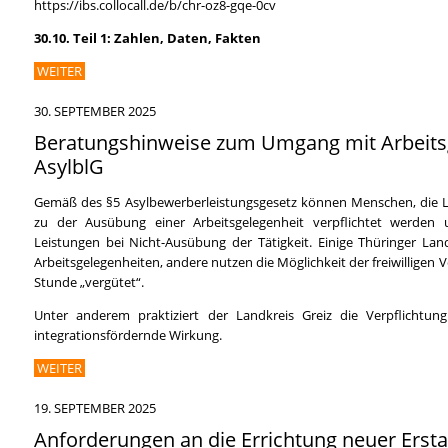
https://ibs.collocall.de/b/chr-oz8-gqe-0cv
30.10.
Teil 1: Zahlen, Daten, Fakten
WEITER
30. SEPTEMBER 2025
Beratungshinweise zum Umgang mit Arbeits
AsylblG
Gemäß des §5 Asylbewerberleistungsgesetz können Menschen, die L
zu der Ausübung einer Arbeitsgelegenheit verpflichtet werden
Leistungen bei Nicht-Ausübung der Tätigkeit. Einige Thüringer Land
Arbeitsgelegenheiten, andere nutzen die Möglichkeit der freiwilligen V
Stunde „vergütet“.
Unter anderem praktiziert der Landkreis Greiz die Verpflichtun
integrationsfördernde Wirkung.
WEITER
19. SEPTEMBER 2025
Anforderungen an die Errichtung neuer Erst