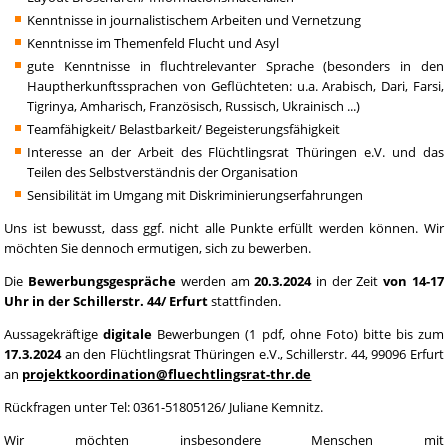
Kenntnisse in journalistischem Arbeiten und Vernetzung
Kenntnisse im Themenfeld Flucht und Asyl
gute Kenntnisse in fluchtrelevanter Sprache (besonders in den
Hauptherkunftssprachen von Geflüchteten: u.a. Arabisch, Dari, Farsi,
Tigrinya, Amharisch, Französisch, Russisch, Ukrainisch ...)
Teamfähigkeit/ Belastbarkeit/ Begeisterungsfähigkeit
Interesse an der Arbeit des Flüchtlingsrat Thüringen e.V. und das
Teilen des Selbstverständnis der Organisation
Sensibilität im Umgang mit Diskriminierungserfahrungen
Uns ist bewusst, dass ggf. nicht alle Punkte erfüllt werden können. Wir
möchten Sie dennoch ermutigen, sich zu bewerben.
Die
Bewerbungsgespräche
werden am
20.3.2024
in der Zeit
von 14-17
Uhr in der Schillerstr. 44/ Erfurt
stattfinden.
Aussagekräftige
digitale
Bewerbungen (1 pdf, ohne Foto) bitte bis zum
17.3.2024
an den Flüchtlingsrat Thüringen e.V., Schillerstr. 44, 99096 Erfurt
an
projektkoordination@fluechtlingsrat-thr.de
Rückfragen unter Tel: 0361-51805126/ Juliane Kemnitz.
Wir möchten insbesondere Menschen mit