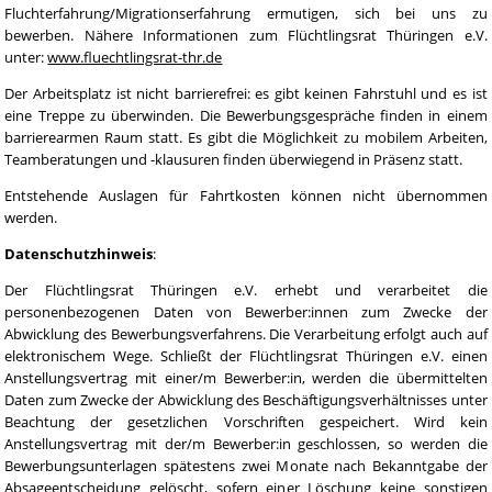
Fluchterfahrung/Migrationserfahrung ermutigen, sich bei uns zu
bewerben. Nähere Informationen zum Flüchtlingsrat Thüringen e.V.
unter:
www.fluechtlingsrat-thr.de
Der Arbeitsplatz ist nicht barrierefrei: es gibt keinen Fahrstuhl und es ist
eine Treppe zu überwinden. Die Bewerbungsgespräche finden in einem
barrierearmen Raum statt. Es gibt die Möglichkeit zu mobilem Arbeiten,
Teamberatungen und -klausuren finden überwiegend in Präsenz statt.
Entstehende Auslagen für Fahrtkosten können nicht übernommen
werden.
Datenschutzhinweis
:
Der Flüchtlingsrat Thüringen e.V. erhebt und verarbeitet die
personenbezogenen Daten von Bewerber:innen zum Zwecke der
Abwicklung des Bewerbungsverfahrens. Die Verarbeitung erfolgt auch auf
elektronischem Wege. Schließt der Flüchtlingsrat Thüringen e.V. einen
Anstellungsvertrag mit einer/m Bewerber:in, werden die übermittelten
Daten zum Zwecke der Abwicklung des Beschäftigungsverhältnisses unter
Beachtung der gesetzlichen Vorschriften gespeichert. Wird kein
Anstellungsvertrag mit der/m Bewerber:in geschlossen, so werden die
Bewerbungsunterlagen spätestens zwei Monate nach Bekanntgabe der
Absageentscheidung gelöscht, sofern einer Löschung keine sonstigen