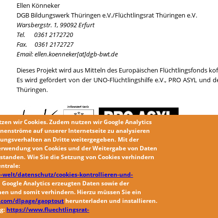
Ellen Könneker
DGB Bildungswerk Thüringen e.V./Flüchtlingsrat Thüringen e.V.
Warsbergstr. 1, 99092 Erfurt
Tel. 0361 2172720
Fax. 0361 2172727
Email: ellen.koenneker[at]dgb-bwt.de
Dieses Projekt wird aus Mitteln des Europäischen Flüchtlingsfonds kof
Es wird gefördert von der UNO-Flüchtlingshilfe e.V., PRO ASYL und d
Thüringen.
tzen wir
Cookies
. Zudem nutzen wir
Google Analytics
nenströme auf unserer Internetseite zu analysieren
ungsverhalten an Dritte weitergegeben.
Mit der
erwendung von Cookies und der Weitergabe von Daten
erstanden
.
Wie Sie die
Setzung von Cookies
verhindern
ntrale:
-welt/datenschutz/cookies-kontrollieren-und-
 Google Analytics erzeugten Daten sowie der
chen
und somit verhindern. Hierzu müssen Sie ein
le.com/dlpage/gaoptout
herunterladen und installieren.
ng:
https://www.fluechtlingsrat-