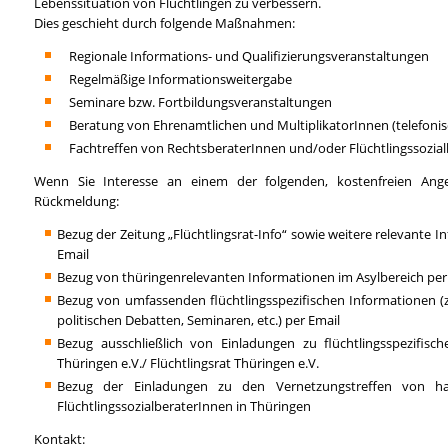
Lebenssituation von Flüchtlingen zu verbessern.
Dies geschieht durch folgende Maßnahmen:
Regionale Informations- und Qualifizierungsveranstaltungen
Regelmäßige Informationsweitergabe
Seminare bzw. Fortbildungsveranstaltungen
Beratung von Ehrenamtlichen und MultiplikatorInnen (telefonisc
Fachtreffen von RechtsberaterInnen und/oder Flüchtlingssozial
Wenn Sie Interesse an einem der folgenden, kostenfreien Ang
Rückmeldung:
Bezug der Zeitung „Flüchtlingsrat-Info“ sowie weitere relevante I
Email
Bezug von thüringenrelevanten Informationen im Asylbereich per 
Bezug von umfassenden flüchtlingsspezifischen Informationen (z
politischen Debatten, Seminaren, etc.) per Email
Bezug ausschließlich von Einladungen zu flüchtlingsspezifi
Thüringen e.V./ Flüchtlingsrat Thüringen e.V.
Bezug der Einladungen zu den Vernetzungstreffen von ha
FlüchtlingssozialberaterInnen in Thüringen
Kontakt: