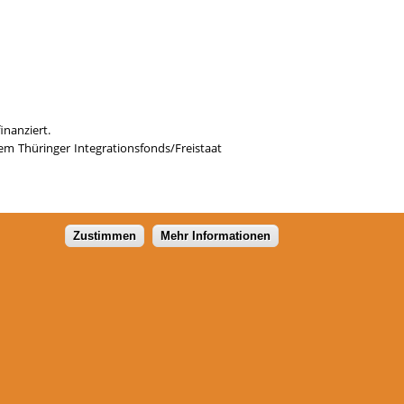
inanziert.
em Thüringer Integrationsfonds/Freistaat
Zustimmen
Mehr Informationen
Flüchtlingsrat Thüringen e.V.
Schillerstraße 44
99096 Erfurt