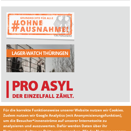
Für die korrekte Funktionsweise unserer Website nutzen wir
Cookies
.
Zudem nutzen wir
Google Analytics
(mit Anonymisierungsfunktion),
um die Besucher*innenströme auf unserer Internetseite zu
analysieren und auszuwerten. Dafür werden Daten über ihr