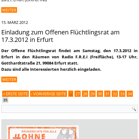
WEITER
15. MÄRZ 2012
Einladung zum Offenen Flüchtlingsrat am
17.3.2012 in Erfurt
Der Offene Flüchtlingsrat findet am Samstag, den 17.3.2012 in
Erfurt in den Räumen von Radio F.R.E.I (Freifläche), 13-17 Uhr,
Gotthardtstraße 21, 99084 Erfurt statt.
Dazu sind alle Interessierten herzlich eingeladen.
WEITER
« ERSTE SEITE
‹ VORHERIGE SEITE
…
27
28
29
30
31
32
33
34
Seiten
35
Suchformular