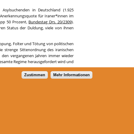
 Asylsuchenden in Deutschland (1.925
e Anerkennungsquote für Iraner*innen im
napp 50 Prozent,
Bundestag Drs. 20/2309
).
ren Status der Duldung, viele von ihnen
ppung, Folter und Tötung von politischen
ie strenge Sittenordnung des iranischen
in den vergangenen Jahren immer wieder
s gesamte Regime herausgefordert wird und
Zustimmen
Mehr Informationen
Flüchtlingsrat Thüringen e.V.
Schillerstraße 44
99096 Erfurt