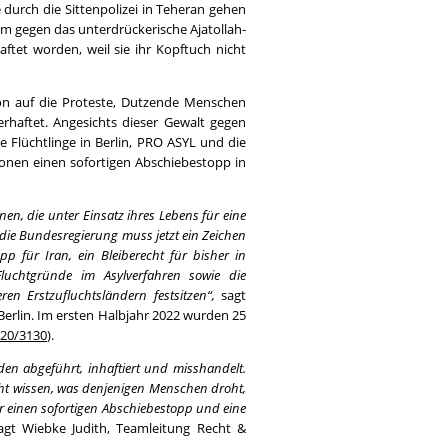
durch die Sittenpolizei in Teheran gehen
um gegen das unterdrückerische Ajatollah-
ftet worden, weil sie ihr Kopftuch nicht
sion auf die Proteste, Dutzende Menschen
erhaftet. Angesichts dieser Gewalt gegen
 Flüchtlinge in Berlin, PRO ASYL und die
onen einen sofortigen Abschiebestopp in
, die unter Einsatz ihres Lebens für eine
h die Bundesregierung muss jetzt ein Zeichen
p für Iran, ein Bleiberecht für bisher in
luchtgründe im Asylverfahren sowie die
n Erstzufluchtsländern festsitzen“,
sagt
Berlin. Im ersten Halbjahr 2022 wurden 25
 20/3130
).
en abgeführt, inhaftiert und misshandelt.
icht wissen, was denjenigen Menschen droht,
 einen sofortigen Abschiebestopp und eine
agt Wiebke Judith, Teamleitung Recht &