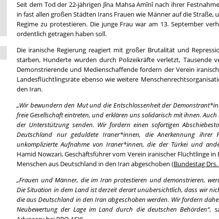
Seit dem Tod der 22-jährigen Jîna Mahsa Amînî nach ihrer Festnahme 
in fast allen großen Städten Irans Frauen wie Männer auf die Straße, 
Regime zu protestieren. Die junge Frau war am 13. September verha
ordentlich getragen haben soll.
Die iranische Regierung reagiert mit großer Brutalität und Repres
starben, Hunderte wurden durch Polizeikräfte verletzt, Tausende v
Demonstrierende und Medienschaffende fordern der Verein iranische
Landesflüchtlingsräte ebenso wie weitere Menschenrechtsorganisati
den Iran.
„Wir bewundern den Mut und die Entschlossenheit der Demonstrant*innen
freie Gesellschaft eintreten, und erklären uns solidarisch mit ihnen. Auc
der Unterstützung senden. Wir fordern einen sofortigen Abschiebestop
Deutschland nur geduldete Iraner*innen, die Anerkennung ihrer F
unkomplizierte Aufnahme von Iraner*innen, die der Türkei und andere
Hamid Nowzari, Geschäftsführer vom Verein iranischer Flüchtlinge in 
Menschen aus Deutschland in den Iran abgeschoben (
Bundestag Drs.
„Frauen und Männer, die im Iran protestieren und demonstrieren, werd
Die Situation in dem Land ist derzeit derart unübersichtlich, dass wir n
die aus Deutschland in den Iran abgeschoben werden. Wir fordern daher
Neubewertung der Lage im Land durch die deutschen Behörden“,
s
Advocacy bei PRO ASYL.