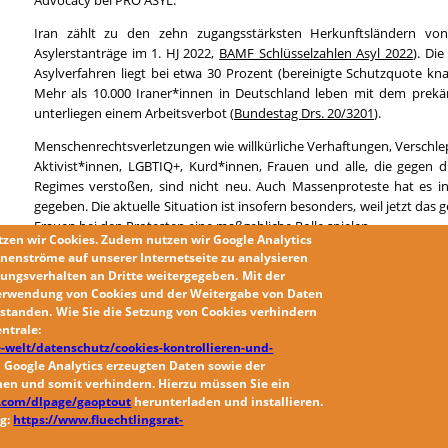
Iran zählt zu den zehn zugangsstärksten Herkunftsländern von
Asylerstanträge im 1. HJ 2022,
BAMF Schlüsselzahlen Asyl 2022
). Di
Asylverfahren liegt bei etwa 30 Prozent (bereinigte Schutzquote k
Mehr als 10.000 Iraner*innen in Deutschland leben mit dem prekä
unterliegen einem Arbeitsverbot (
Bundestag Drs. 20/3201
).
Menschenrechtsverletzungen wie willkürliche Verhaftungen, Verschle
Aktivist*innen, LGBTIQ+, Kurd*innen, Frauen und alle, die gegen d
Regimes verstoßen, sind nicht neu. Auch Massenproteste hat es 
gegeben. Die aktuelle Situation ist insofern besonders, weil jetzt da
Frauen bei den Protesten eine maßgebliche Rolle spielen.
tzen wir
Cookies
. Zudem nutzen wir
Google Analytics
nenströme auf unserer Internetseite zu analysieren
Download als PDF:
ungsverhalten an Dritte weitergegeben.
Mit der
PM Abschiebestopp Iran.pdf
erwendung von Cookies und der Weitergabe von Daten
erstanden
.
Wie Sie die
Setzung von Cookies
verhindern
ntrale:
-welt/datenschutz/cookies-kontrollieren-und-
 Google Analytics erzeugten Daten sowie der
chen
und somit verhindern. Hierzu müssen Sie ein
le.com/dlpage/gaoptout
herunterladen und installieren.
ng:
https://www.fluechtlingsrat-