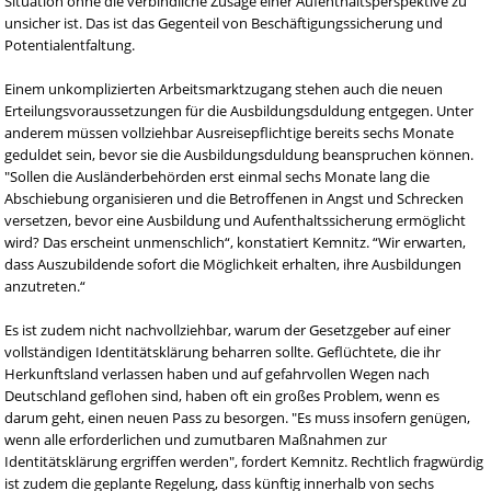
Situation ohne die verbindliche Zusage einer Aufenthaltsperspektive zu
unsicher ist. Das ist das Gegenteil von Beschäftigungssicherung und
Potentialentfaltung.
Einem unkomplizierten Arbeitsmarktzugang stehen auch die neuen
Erteilungsvoraussetzungen für die Ausbildungsduldung entgegen. Unter
anderem müssen vollziehbar Ausreisepflichtige bereits sechs Monate
geduldet sein, bevor sie die Ausbildungsduldung beanspruchen können.
"Sollen die Ausländerbehörden erst einmal sechs Monate lang die
Abschiebung organisieren und die Betroffenen in Angst und Schrecken
versetzen, bevor eine Ausbildung und Aufenthaltssicherung ermöglicht
wird? Das erscheint unmenschlich“, konstatiert Kemnitz. “Wir erwarten,
dass Auszubildende sofort die Möglichkeit erhalten, ihre Ausbildungen
anzutreten.“
Es ist zudem nicht nachvollziehbar, warum der Gesetzgeber auf einer
vollständigen Identitätsklärung beharren sollte. Geflüchtete, die ihr
Herkunftsland verlassen haben und auf gefahrvollen Wegen nach
Deutschland geflohen sind, haben oft ein großes Problem, wenn es
darum geht, einen neuen Pass zu besorgen. "Es muss insofern genügen,
wenn alle erforderlichen und zumutbaren Maßnahmen zur
Identitätsklärung ergriffen werden", fordert Kemnitz. Rechtlich fragwürdig
ist zudem die geplante Regelung, dass künftig innerhalb von sechs