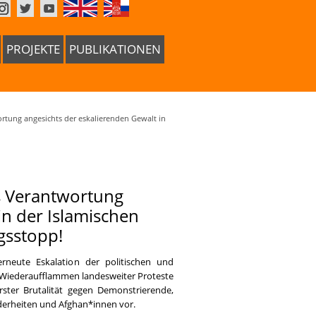
PROJEKTE
PUBLIKATIONEN
rtung angesichts der eskalierenden Gewalt in
s Verantwortung
in der Islamischen
gsstopp!
 erneute Eskalation der politischen und
m Wiederaufflammen landesweiter Proteste
ter Brutalität gegen Demonstrierende,
nderheiten und Afghan*innen vor.