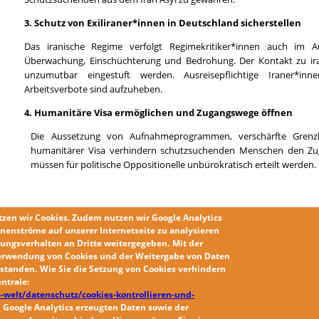
3. Schutz von Exiliraner*innen in Deutschland sicherstellen
Das iranische Regime verfolgt Regimekritiker*innen auch im Au
Überwachung, Einschüchterung und Bedrohung. Der Kontakt zu ira
unzumutbar eingestuft werden. Ausreisepflichtige Iraner*in
Arbeitsverbote sind aufzuheben.
4. Humanitäre Visa ermöglichen und Zugangswege öffnen
Die Aussetzung von Aufnahmeprogrammen, verschärfte Grenzk
humanitärer Visa verhindern schutzsuchenden Menschen den Zug
müssen für politische Oppositionelle unbürokratisch erteilt werden.
tzen wir
Cookies
. Zudem nutzen wir
Google Analytics
nenströme auf unserer Internetseite zu analysieren
Download als PDF:
ungsverhalten an Dritte weitergegeben.
Mit der
2026 01 21 PM Abschiebungsstopp Iran Thüringen.pdf
erwendung von Cookies und der Weitergabe von Daten
erstanden
.
Wie Sie die
Setzung von Cookies
verhindern
ntrale:
-welt/datenschutz/cookies-kontrollieren-und-
 Google Analytics erzeugten Daten sowie der