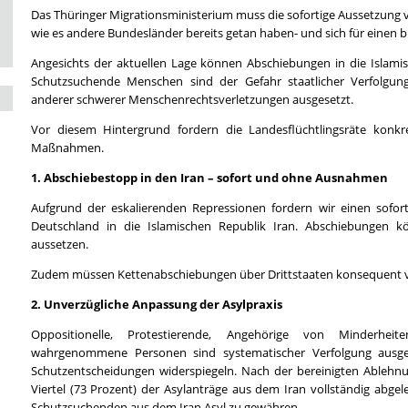
Das Thüringer Migrationsministerium muss die sofortige Aussetzung
wie es andere Bundesländer bereits getan haben- und sich für einen 
Angesichts der aktuellen Lage können Abschiebungen in die Islamis
Schutzsuchende Menschen sind der Gefahr staatlicher Verfolgung, 
anderer schwerer Menschenrechtsverletzungen ausgesetzt.
Vor diesem Hintergrund fordern die Landesflüchtlingsräte konkre
Maßnahmen.
1. Abschiebestopp in den Iran – sofort und ohne Ausnahmen
Aufgrund der eskalierenden Repressionen fordern wir einen sofo
Deutschland in die Islamischen Republik Iran. Abschiebungen k
aussetzen.
Zudem müssen Kettenabschiebungen über Drittstaaten konsequent 
2. Unverzügliche Anpassung der Asylpraxis
Oppositionelle, Protestierende, Angehörige von Minderheit
wahrgenommene Personen sind systematischer Verfolgung ausges
Schutzentscheidungen widerspiegeln. Nach der bereinigten Ablehn
Viertel (73 Prozent) der Asylanträge aus dem Iran vollständig abgel
Schutzsuchenden aus dem Iran Asyl zu gewähren.