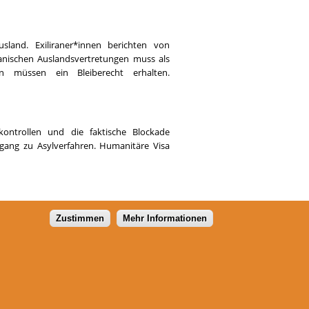
sland. Exiliraner*innen berichten von
nischen Auslandsvertretungen muss als
nen müssen ein Bleiberecht erhalten.
ontrollen und die faktische Blockade
ang zu Asylverfahren. Humanitäre Visa
Zustimmen
Mehr Informationen
Flüchtlingsrat Thüringen e.V.
Schillerstraße 44