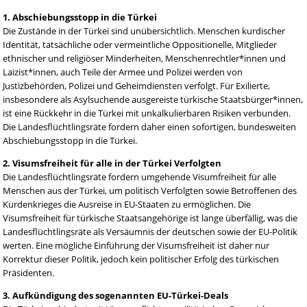
1. Abschiebungsstopp in die Türkei
Die Zustände in der Türkei sind unübersichtlich. Menschen kurdischer
Identität, tatsächliche oder vermeintliche Oppositionelle, Mitglieder
ethnischer und religiöser Minderheiten, Menschenrechtler*innen und
Laizist*innen, auch Teile der Armee und Polizei werden von
Justizbehörden, Polizei und Geheimdiensten verfolgt. Für Exilierte,
insbesondere als Asylsuchende ausgereiste türkische Staatsbürger*innen,
ist eine Rückkehr in die Türkei mit unkalkulierbaren Risiken verbunden.
Die Landesflüchtlingsräte fordern daher einen sofortigen, bundesweiten
Abschiebungsstopp in die Türkei.
2. Visumsfreiheit für alle in der Türkei Verfolgten
Die Landesflüchtlingsräte fordern umgehende Visumfreiheit für alle
Menschen aus der Türkei, um politisch Verfolgten sowie Betroffenen des
Kurdenkrieges die Ausreise in EU-Staaten zu ermöglichen. Die
Visumsfreiheit für türkische Staatsangehörige ist lange überfällig, was die
Landesflüchtlingsräte als Versäumnis der deutschen sowie der EU-Politik
werten. Eine mögliche Einführung der Visumsfreiheit ist daher nur
Korrektur dieser Politik, jedoch kein politischer Erfolg des türkischen
Präsidenten.
3. Aufkündigung des sogenannten EU-Türkei-Deals