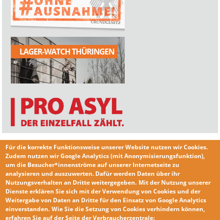
Für die korrekte Funktionsweise unserer Website nutzen wir
Cookies
.
Zudem nutzen wir
Google Analytics
(mit Anonymisierungsfunktion),
um die Besucher*innenströme auf unserer Internetseite zu
analysieren und auszuwerten. Dafür werden Daten über ihr
Nutzungsverhalten an Dritte weitergegeben.
Mit der Nutzung unserer
KONTAKT
Dienste erklären Sie sich mit der
Verwendung von Cookies und der
IMPRESSUM
Weitergabe von Daten an Dritte für den Einsatz von Google Analytics
einverstanden
.
Wie Sie die
Setzung von Cookies
verhindern
können,
DATENSCHUTZERKLÄRUNG
erfahren Sie auf der Seite der Verbraucherzentrale: