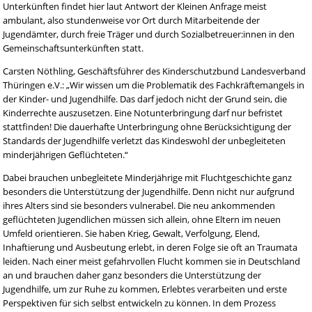
Unterkünften findet hier laut Antwort der Kleinen Anfrage meist
ambulant, also stundenweise vor Ort durch Mitarbeitende der
Jugendämter, durch freie Träger und durch Sozialbetreuer:innen in den
Gemeinschaftsunterkünften statt.
Carsten Nöthling, Geschäftsführer des Kinderschutzbund Landesverband
Thüringen e.V.: „Wir wissen um die Problematik des Fachkräftemangels in
der Kinder- und Jugendhilfe. Das darf jedoch nicht der Grund sein, die
Kinderrechte auszusetzen. Eine Notunterbringung darf nur befristet
stattfinden! Die dauerhafte Unterbringung ohne Berücksichtigung der
Standards der Jugendhilfe verletzt das Kindeswohl der unbegleiteten
minderjährigen Geflüchteten.“
Dabei brauchen unbegleitete Minderjährige mit Fluchtgeschichte ganz
besonders die Unterstützung der Jugendhilfe. Denn nicht nur aufgrund
ihres Alters sind sie besonders vulnerabel. Die neu ankommenden
geflüchteten Jugendlichen müssen sich allein, ohne Eltern im neuen
Umfeld orientieren. Sie haben Krieg, Gewalt, Verfolgung, Elend,
Inhaftierung und Ausbeutung erlebt, in deren Folge sie oft an Traumata
leiden. Nach einer meist gefahrvollen Flucht kommen sie in Deutschland
an und brauchen daher ganz besonders die Unterstützung der
Jugendhilfe, um zur Ruhe zu kommen, Erlebtes verarbeiten und erste
Perspektiven für sich selbst entwickeln zu können. In dem Prozess