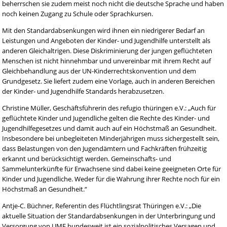
beherrschen sie zudem meist noch nicht die deutsche Sprache und haben
noch keinen Zugang zu Schule oder Sprachkursen.
Mit den Standardabsenkungen wird ihnen ein niedrigerer Bedarf an
Leistungen und Angeboten der Kinder- und Jugendhilfe unterstellt als
anderen Gleichaltrigen. Diese Diskriminierung der jungen geflüchteten
Menschen ist nicht hinnehmbar und unvereinbar mit ihrem Recht auf
Gleichbehandlung aus der UN-Kinderrechtskonvention und dem
Grundgesetz. Sie liefert zudem eine Vorlage, auch in anderen Bereichen
der Kinder- und Jugendhilfe Standards herabzusetzen.
Christine Müller, Geschäftsführerin des refugio thüringen e.V.: „Auch für
geflüchtete Kinder und Jugendliche gelten die Rechte des Kinder- und
Jugendhilfegesetzes und damit auch auf ein Höchstmaß an Gesundheit.
Insbesondere bei unbegleiteten Minderjährigen muss sichergestellt sein,
dass Belastungen von den Jugendämtern und Fachkräften frühzeitig
erkannt und berücksichtigt werden. Gemeinschafts- und
Sammelunterkünfte für Erwachsene sind dabei keine geeigneten Orte für
Kinder und Jugendliche. Weder für die Wahrung ihrer Rechte noch für ein
Höchstmaß an Gesundheit.“
Antje-C. Büchner, Referentin des Flüchtlingsrat Thüringen e.V.: „Die
aktuelle Situation der Standardabsenkungen in der Unterbringung und
Versorgung von UMF bundesweit ist ein sozialpolitisches Versagen und