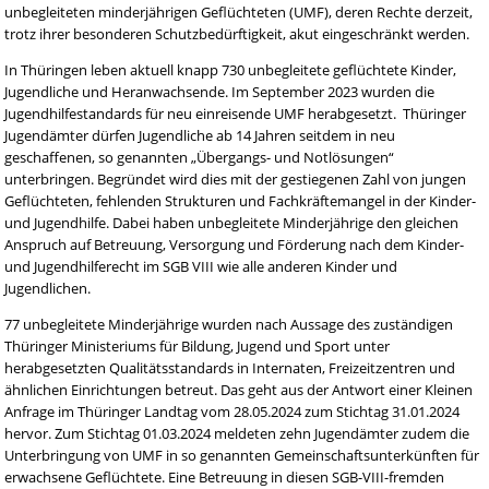
unbegleiteten minderjährigen Geflüchteten (UMF), deren Rechte derzeit,
trotz ihrer besonderen Schutzbedürftigkeit, akut eingeschränkt werden.
In Thüringen leben aktuell knapp 730 unbegleitete geflüchtete Kinder,
Jugendliche und Heranwachsende. Im September 2023 wurden die
Jugendhilfestandards für neu einreisende UMF herabgesetzt. Thüringer
Jugendämter dürfen Jugendliche ab 14 Jahren seitdem in neu
geschaffenen, so genannten „Übergangs- und Notlösungen“
unterbringen. Begründet wird dies mit der gestiegenen Zahl von jungen
Geflüchteten, fehlenden Strukturen und Fachkräftemangel in der Kinder-
und Jugendhilfe. Dabei haben unbegleitete Minderjährige den gleichen
Anspruch auf Betreuung, Versorgung und Förderung nach dem Kinder-
und Jugendhilferecht im SGB VIII wie alle anderen Kinder und
Jugendlichen.
77 unbegleitete Minderjährige wurden nach Aussage des zuständigen
Thüringer Ministeriums für Bildung, Jugend und Sport unter
herabgesetzten Qualitätsstandards in Internaten, Freizeitzentren und
ähnlichen Einrichtungen betreut. Das geht aus der Antwort einer Kleinen
Anfrage im Thüringer Landtag vom 28.05.2024 zum Stichtag 31.01.2024
hervor. Zum Stichtag 01.03.2024 meldeten zehn Jugendämter zudem die
Unterbringung von UMF in so genannten Gemeinschaftsunterkünften für
erwachsene Geflüchtete. Eine Betreuung in diesen SGB-VIII-fremden