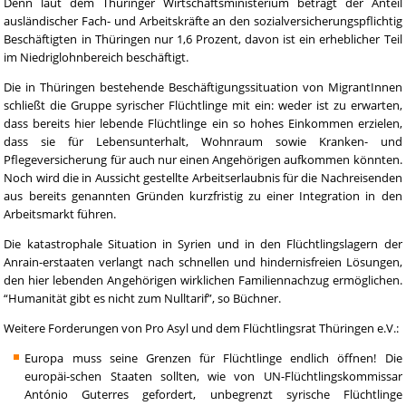
Denn laut dem Thüringer Wirtschaftsministerium beträgt der Anteil
ausländischer Fach- und Arbeitskräfte an den sozialversicherungspflichtig
Beschäftigten in Thüringen nur 1,6 Prozent, davon ist ein erheblicher Teil
im Niedriglohnbereich beschäftigt.
Die in Thüringen bestehende Beschäftigungssituation von MigrantInnen
schließt die Gruppe syrischer Flüchtlinge mit ein: weder ist zu erwarten,
dass bereits hier lebende Flüchtlinge ein so hohes Einkommen erzielen,
dass sie für Lebensunterhalt, Wohnraum sowie Kranken- und
Pflegeversicherung für auch nur einen Angehörigen aufkommen könnten.
Noch wird die in Aussicht gestellte Arbeitserlaubnis für die Nachreisenden
aus bereits genannten Gründen kurzfristig zu einer Integration in den
Arbeitsmarkt führen.
Die katastrophale Situation in Syrien und in den Flüchtlingslagern der
Anrain-erstaaten verlangt nach schnellen und hindernisfreien Lösungen,
den hier lebenden Angehörigen wirklichen Familiennachzug ermöglichen.
“Humanität gibt es nicht zum Nulltarif”, so Büchner.
Weitere Forderungen von Pro Asyl und dem Flüchtlingsrat Thüringen e.V.:
Europa muss seine Grenzen für Flüchtlinge endlich öffnen! Die
europäi-schen Staaten sollten, wie von UN-Flüchtlingskommissar
António Guterres gefordert, unbegrenzt syrische Flüchtlinge