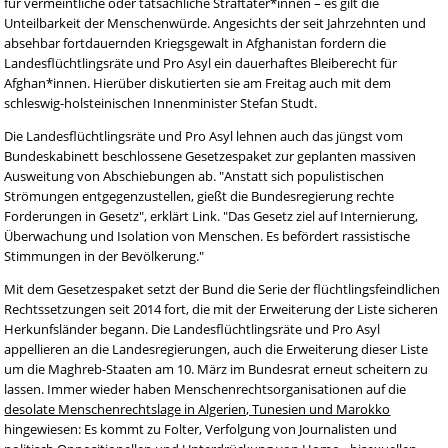
für vermeintliche oder tatsächliche Straftäter*innen – es gilt die
Unteilbarkeit der Menschenwürde. Angesichts der seit Jahrzehnten und
absehbar fortdauernden Kriegsgewalt in Afghanistan fordern die
Landesflüchtlingsräte und Pro Asyl ein dauerhaftes Bleiberecht für
Afghan*innen. Hierüber diskutierten sie am Freitag auch mit dem
schleswig-holsteinischen Innenminister Stefan Studt.
Die Landesflüchtlingsräte und Pro Asyl lehnen auch das jüngst vom
Bundeskabinett beschlossene Gesetzespaket zur geplanten massiven
Ausweitung von Abschiebungen ab. "Anstatt sich populistischen
Strömungen entgegenzustellen, gießt die Bundesregierung rechte
Forderungen in Gesetz", erklärt Link. "Das Gesetz ziel auf Internierung,
Überwachung und Isolation von Menschen. Es befördert rassistische
Stimmungen in der Bevölkerung."
Mit dem Gesetzespaket setzt der Bund die Serie der flüchtlingsfeindlichen
Rechtssetzungen seit 2014 fort, die mit der Erweiterung der Liste sicheren
Herkunfsländer begann. Die Landesflüchtlingsräte und Pro Asyl
appellieren an die Landesregierungen, auch die Erweiterung dieser Liste
um die Maghreb-Staaten am 10. März im Bundesrat erneut scheitern zu
lassen. Immer wieder haben Menschenrechtsorganisationen auf die
desolate Menschenrechtslage in Algerien, Tunesien und Marokko
hingewiesen: Es kommt zu Folter, Verfolgung von Journalisten und