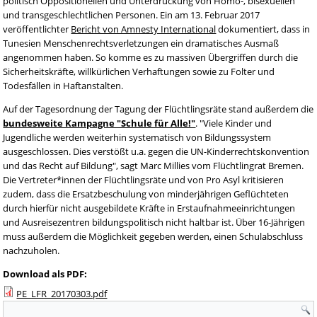
politisch Oppositionellen und Unterdrückung von Homo-, bisexuellen
und transgeschlechtlichen Personen. Ein am 13. Februar 2017
veröffentlichter
Bericht von Amnesty International
dokumentiert, dass in
Tunesien Menschenrechtsverletzungen ein dramatisches Ausmaß
angenommen haben. So komme es zu massiven Übergriffen durch die
Sicherheitskräfte, willkürlichen Verhaftungen sowie zu Folter und
Todesfällen in Haftanstalten.
Auf der Tagesordnung der Tagung der Flüchtlingsräte stand außerdem die
bundesweite Kampagne "Schule für Alle!"
. "Viele Kinder und
Jugendliche werden weiterhin systematisch von Bildungssystem
ausgeschlossen. Dies verstößt u.a. gegen die UN-Kinderrechtskonvention
und das Recht auf Bildung", sagt Marc Millies vom Flüchtlingrat Bremen.
Die Vertreter*innen der Flüchtlingsräte und von Pro Asyl kritisieren
zudem, dass die Ersatzbeschulung von minderjährigen Geflüchteten
durch hierfür nicht ausgebildete Kräfte in Erstaufnahmeeinrichtungen
und Ausreisezentren bildungspolitisch nicht haltbar ist. Über 16-Jährigen
muss außerdem die Möglichkeit gegeben werden, einen Schulabschluss
nachzuholen.
Download als PDF:
PE_LFR_20170303.pdf
Suchformular