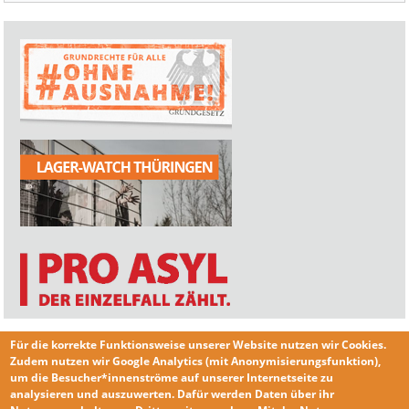
Für die korrekte Funktionsweise unserer Website nutzen wir
Cookies
.
Zudem nutzen wir
Google Analytics
(mit Anonymisierungsfunktion),
um die Besucher*innenströme auf unserer Internetseite zu
analysieren und auszuwerten. Dafür werden Daten über ihr