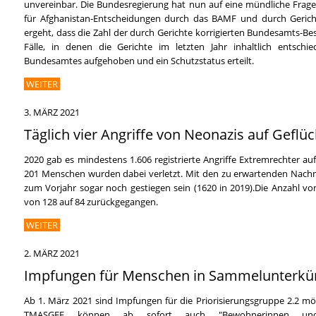
unvereinbar. Die Bundesregierung hat nun auf eine mündliche Frage
für Afghanistan-Entscheidungen durch das BAMF und durch Gerichte
ergeht, dass die Zahl der durch Gerichte korrigierten Bundesamts-Be
Fälle, in denen die Gerichte im letzten Jahr inhaltlich entsc
Bundesamtes aufgehoben und ein Schutzstatus erteilt.
WEITER
3. MÄRZ 2021
Täglich vier Angriffe von Neonazis auf Geflüc
2020 gab es mindestens 1.606 registrierte Angriffe Extremrechter au
201 Menschen wurden dabei verletzt. Mit den zu erwartenden Nachm
zum Vorjahr sogar noch gestiegen sein (1620 in 2019).Die Anzahl von
von 128 auf 84 zurückgegangen.
WEITER
2. MÄRZ 2021
Impfungen für Menschen in Sammelunterkün
Ab 1. März 2021 sind Impfungen für die Priorisierungsgruppe 2.2 m
TMASGFF können ab sofort auch "Bewohnerinnen und