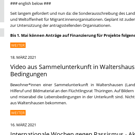
### english below ###
Seit langem gefordert und nun da: die Sonderausschreibung des Lan
und Weltoffenheit für Migrant:innenorganisationen. Geplant ist zudem
zur Untersützung der antragsstellenden Organisationen.
Bis 1. Mai können Anträge auf Finanzierung für Projekte folge
WEITER
18. MÄRZ 2021
Video aus Sammelunterkunft in Waltershause
Bedingungen
Bewohner*innen einer Sammelunterkunft in Waltershausen (Land
Hilferuf und Bildmaterial an den Flüchtlingsrat Thüringen. Auf Bildern
und miserabel die Lebensbedingungen in der Unterkunft sind. Nicht 
aus Waltershausen bekommen.
WEITER
16. MÄRZ 2021
Internationale Wochen gegen Rassismus - A