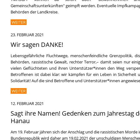
Gemeinschaftsunterkünften" geimpft werden. Eventuelle Impfkampagn
Behörden der Landkreise.
WEITER
23. FEBRUAR 2021
Wir sagen DANKE!
Lebensgefährliche Fluchtwege, menschenfeindliche Grenzpolitik, dis
Behörden, rassistische Gewalt, rechter Terror,– damit seien nur ein
vielen Geflüchteten und ihren Unterstützer*innen den Weg versper
Betroffenen ist dabei klar: wir kämpfen für ein Leben in Sicherhe
Solidarität! Auf die sind Betroffene und Unterstützer*innen angewiese
WEITER
12. FEBRUAR 2021
Sagt ihre Namen! Gedenken zum Jahrestag de
Hanau
Am 19. Februar jähren sich der Anschlag und die rassistischen Morde i
Bundesrepublik wird daher am 19.02.2021 der unschuldigen Menschen