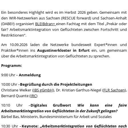
Ein besonderes Highlight wird es im Herbst 2026 geben. Gemeinsam mit
den WIR-Netzwerken aus Sachsen (RESCUE forward) und Sachsen-Anhalt
(DABEI!) organisiert
BLEIBdran+
einen Fachtag mit dem Titel „Prekär oder
fair? Arbeitsmarktintegration von Geflüchteten zwischen Fortschritt und
Restriktionen“.
Am 10.09.2026 laden die Netzwerke bundesweit Expert*innen und
Praktiker*innen ins
Augustinerkloster in Erfurt
ein, um gemeinsam
über die Arbeitsmarktintegration von Geflüchteten zu sprechen.
Programm:
9:00 Uhr –
Anmeldung
10:00 Uhr –
Begrüßung durch die Projektleitungen
Christiane Welker
(IBS gGmbH)
, Dr. Kristian Garthus-Niegel (
FLR Sachsen
),
Bernard Quante (
IRC
)
10:10 Uhr –
Digitales Grußwort
Wie kann eine faire
Arbeitsmarktintegration von Geflüchteten in der Zukunft gelingen?
Bärbel Bas, Ministerin, Bundesministerium für Arbeit und Soziales
10:30 Uhr –
Keynote:
„Arbeitsmarktintegration von Geflüchteten nach