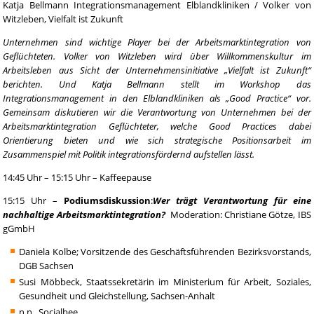
Katja Bellmann Integrationsmanagement Elblandkliniken / Volker von
Witzleben, Vielfalt ist Zukunft
Unternehmen sind wichtige Player bei der Arbeitsmarktintegration von
Geflüchteten. Volker von Witzleben wird über Willkommenskultur im
Arbeitsleben aus Sicht der Unternehmensinitiative „Vielfalt ist Zukunft“
berichten. Und Katja Bellmann stellt im Workshop das
Integrationsmanagement in den Elblandkliniken als „Good Practice“ vor.
Gemeinsam diskutieren wir die Verantwortung von Unternehmen bei der
Arbeitsmarktintegration Geflüchteter, welche Good Practices dabei
Orientierung bieten und wie sich strategische Positionsarbeit im
Zusammenspiel mit Politik integrationsfördernd aufstellen lässt.
14:45 Uhr – 15:15 Uhr – Kaffeepause
15:15 Uhr –
Podiumsdiskussion
:
Wer trägt Verantwortung für eine
nachhaltige Arbeitsmarktintegration?
Moderation: Christiane Götze, IBS
gGmbH
Daniela Kolbe; Vorsitzende des Geschäftsführenden Bezirksvorstands,
DGB Sachsen
Susi Möbbeck, Staatssekretärin im Ministerium für Arbeit, Soziales,
Gesundheit und Gleichstellung, Sachsen-Anhalt
n.n., Socialbee