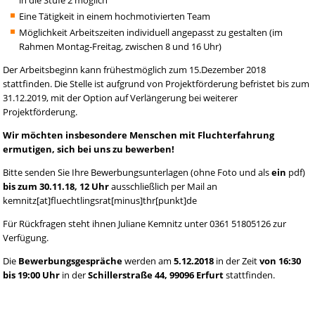
Eine Tätigkeit in einem hochmotivierten Team
Möglichkeit Arbeitszeiten individuell angepasst zu gestalten (im
Rahmen Montag-Freitag, zwischen 8 und 16 Uhr)
Der Arbeitsbeginn kann frühestmöglich zum 15.Dezember 2018
stattfinden. Die Stelle ist aufgrund von Projektförderung befristet bis zum
31.12.2019, mit der Option auf Verlängerung bei weiterer
Projektförderung.
Wir möchten insbesondere Menschen mit Fluchterfahrung
ermutigen, sich bei uns zu bewerben!
Bitte senden Sie Ihre Bewerbungsunterlagen (ohne Foto und als
ein
pdf)
bis zum 30.11.18, 12 Uhr
ausschließlich per Mail an
kemnitz[at]fluechtlingsrat[minus]thr[punkt]de
Für Rückfragen steht ihnen Juliane Kemnitz unter 0361 51805126 zur
Verfügung.
Die
Bewerbungsgespräche
werden am
5.12.2018
in der Zeit
von 16:30
bis 19:00 Uhr
in der
Schillerstraße 44, 99096 Erfurt
stattfinden.