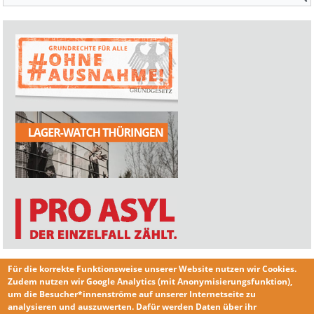
Für die korrekte Funktionsweise unserer Website nutzen wir
Cookies
.
Zudem nutzen wir
Google Analytics
(mit Anonymisierungsfunktion),
um die Besucher*innenströme auf unserer Internetseite zu
analysieren und auszuwerten. Dafür werden Daten über ihr