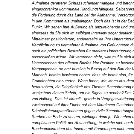
Aufnahme geretteter Schutzsuchender mangele und beton
eingeschränkte kommunale Handlungsfähigkeit. Selbstvers
die Förderung durch das Land bei der Aufnahme, Versorgu
in den Kommunen als unabdingbar. Doch das ist in der Deba
Punkt. Wir sehen Ihre Äußerung als unzureichende und un
einerseits da Sie sich im selbigen Interview sogar deutlich 
Mittelmeer positionierten; andererseits da Ihre Unterstützu
Verpflichtung zu vermehrter Aufnahme von Geflüchteten d
noch ein politisches Bestreben für stärkere Unterstützung
ausschließen würde. Wir verstehen nicht, warum Sie sich i
Unterzeichnen des offenen Briefes klar Position zu beziehe
Vergangenheit, so erst kürzlich in Bezug auf den Bau de
Marbach, bereits bewiesen haben, dass sie bereit sind, für
Grundrechten einzutreten. Wenn Ihnen, wie wir es aus dem 
heraushören, die Dringlichkeit des Themas Seenotrettung b
wenigstens diesen Schritt, um ein Signal zu senden? Das Z
von Haltung. Dies ist aktuell - gerade in Vergegenwärtigung
zweitausend auf ihrer Flucht auf dem Mittelmeer Gestorben
Kriminalisierungsmaßnahmen gegen zivile Seenotrettungso
Sterben ein Ende zu setzen, wichtiger denn je. Wir sehen u
europäischen Politik der Abschottung, in welche sich auch d
Bundesministerium des Inneren mit Forderungen nach me