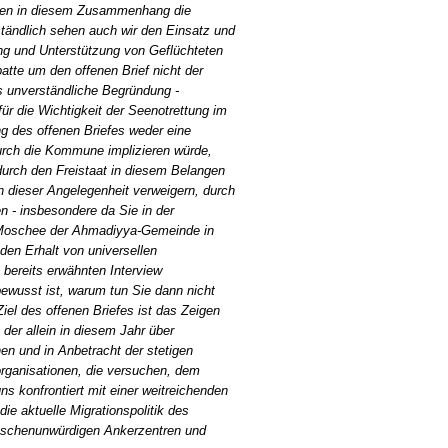
ten in diesem Zusammenhang die
tändlich sehen auch wir den Einsatz und
ng und Unterstützung von Geflüchteten
tte um den offenen Brief nicht der
s unverständliche Begründung -
für die Wichtigkeit der Seenotrettung im
ng des offenen Briefes weder eine
urch die Kommune implizieren würde,
 durch den Freistaat in diesem Belangen
n dieser Angelegenheit verweigern, durch
n - insbesondere da Sie in der
r Moschee der Ahmadiyya-Gemeinde in
 den Erhalt von universellen
bereits erwähnten Interview
ewusst ist, warum tun Sie dann nicht
iel des offenen Briefes ist das Zeigen
 der allein in diesem Jahr über
en und in Anbetracht der stetigen
rganisationen, die versuchen, dem
ns konfrontiert mit einer weitreichenden
ie aktuelle Migrationspolitik des
nschenunwürdigen Ankerzentren und