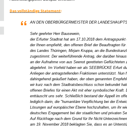
Das vollständige Statement
:
AN DEN OBERBÜRGERMEISTER DER LANDESHAUPTS
Sehr geehrter Herr Bausewein,
der Erfurter Stadtrat hat am 17.10.2018 dem Antragspunk
der Ihnen empfiehlt, den offenen Brief der Beauftragten für 
des Landes Thüringen, Mirjam Kruppa, an die Bundeskanzle
zugestimmt. Der weiterführende Antrag, der darüber hinaus e
an der Aufnahme von aus Seenot geretteten Geflüchteten zu
abgelehnt. Im Vorfeld haben wir als SEEBRÜCKE Erfurt du
Anliegen der antragstellenden Fraktionen unterstützt. Nun 
dahingehend geäußert haben, der oben genannten Empfeh
wir kurz nach dem Stadtratsbeschluss schon bekundet hatt
offenen Briefes für einen Akt mit eher symbolischer Kraft.
enttäuscht uns sehr. Schließlich bestand der Appell im off
lediglich darin, die "humanitäre Verpflichtung bei der Ent
Lösungen auf europäischer Ebene hochzuhalten, um ihr wie
deutsches Engagement bei der staatlichen und privaten See
Auf Rückfrage nach dem Grund für Ihr Nicht-Unterzeichnen 
am 19. November 2018 beklagten Sie, dass es an Unterstüt