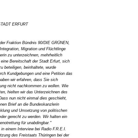
TADT ERFURT
t der Fraktion Bündnis 90/DIE GRÜNEN,
Integration, Migration und Flüchtlinge
rin zu unterzeichnen, mehrheitlich
ine Bereitschaft der Stadt Erfurt, sich
 beteiligen, beinhaltete, wurde
rch Kundgebungen und eine Petition das
haben wir erfahren, dass Sie sich
lung nicht nachkommen zu wollen. Wie
en, hielten wir das Unterzeichnen des
 Dass nun nicht einmal dies geschieht,
enen Brief an die Bundeskanzlerin
wicklung und Umsetzung von politischen
der gerecht zu werden. Wir halten ein
notrettung für unabdingbar."
in einem Interview bei Radio F.R.E.I.
zung des Freistaats Thüringen bei der