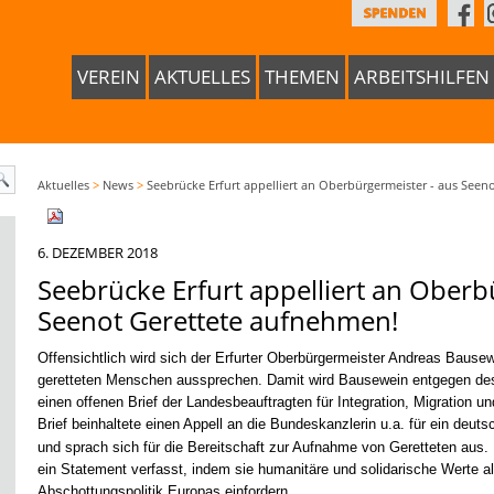
VEREIN
AKTUELLES
THEMEN
ARBEITSHILFEN
Aktuelles
>
News
>
Seebrücke Erfurt appelliert an Oberbürgermeister - aus See
6. DEZEMBER 2018
Seebrücke Erfurt appelliert an Oberb
Seenot Gerettete aufnehmen!
Offensichtlich wird sich der Erfurter Oberbürgermeister Andreas Baus
geretteten Menschen aussprechen. Damit wird Bausewein entgegen d
einen offenen Brief der
Landesbeauftragten für Integration, Migration un
Brief beinhaltete einen Appell an die Bundeskanzlerin u.a. für ein deu
und sprach sich für die Bereitschaft zur Aufnahme von Geretteten aus. D
ein Statement verfasst, indem sie humanitäre und solidarische Werte a
Abschottungspolitik Europas einfordern.