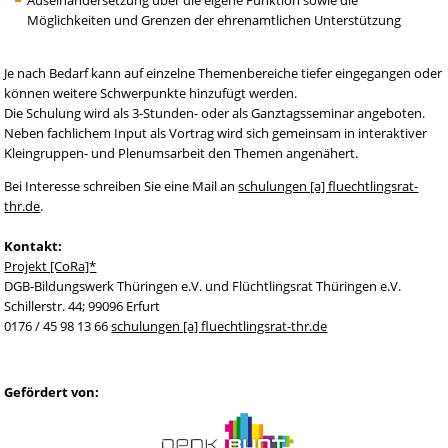
Möglichkeiten und Grenzen der ehrenamtlichen Unterstützung
Je nach Bedarf kann auf einzelne Themenbereiche tiefer eingegangen oder
können weitere Schwerpunkte hinzufügt werden.
Die Schulung wird als 3-Stunden- oder als Ganztagsseminar angeboten.
Neben fachlichem Input als Vortrag wird sich gemeinsam in interaktiver
Kleingruppen- und Plenumsarbeit den Themen angenähert.
Bei Interesse schreiben Sie eine Mail an
schulungen [a] fluechtlingsrat-
thr.de
.
Kontakt:
Projekt [CoRa]*
DGB-Bildungswerk Thüringen e.V. und Flüchtlingsrat Thüringen e.V.
Schillerstr. 44; 99096 Erfurt
0176 / 45 98 13 66
schulungen [a] fluechtlingsrat-thr.de
Gefördert von: