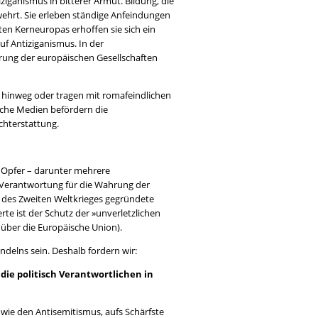
iganismus in bitterer Armut. Bildung, die
wehrt. Sie erleben ständige Anfeindungen
ten Kerneuropas erhoffen sie sich ein
f Antiziganismus. In der
ung der europäischen Gesellschaften
s hinweg oder tragen mit romafeindlichen
iche Medien befördern die
chterstattung.
n Opfer – darunter mehrere
 Verantwortung für die Wahrung der
n des Zweiten Weltkrieges gegründete
te ist der Schutz der »unverletzlichen
über die Europäische Union).
elns sein. Deshalb fordern wir:
 die politisch Verantwortlichen in
 wie den Antisemitismus, aufs Schärfste