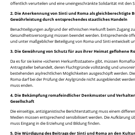
öffentlich verurteilen und eine uneingeschränkte Solidarität mit den
2. Die Anerkennung von Sinti und Roma als gleichberechtigte 
Gewährleistung durch entsprechendes staatliches Handeln
Benachteiligungen aufgrund der ethnischen Herkunft beim Zugang zu
Gesundheitsversorgung müssen beendet werden. Entsprechende öff
und unter maßgeblicher Beteiligung von Roma und Sinti entwickelt 
3. Die Gewährung von Schutz für aus ihrer Heimat geflohene 
Da es für sie keine »sicheren Herkunftsstaaten« gibt, müssen Romaflüc
Antragsteller behandelt, deren Fluchtgründe vollständig und unvor
bestehenden asylrechtlichen Möglichkeiten ausgeschöpft werden. Die
Roma darf bei der Prüfung der Asylgründe nicht ausgeblendet werden.
muss enden.
4. Die Bekämpfung romafeindlicher Denkmuster und Verhalten
Gesellschaft
Die einseitige, antiziganistische Berichterstattung muss einem differen
Medien müssen entsprechend sensibilisiert werden. Die Aufklärung ü
muss Eingang in die Erziehung und Bildung finden.
5. Die Würdigung des Beitrags der Sinti und Roma an den Kultu