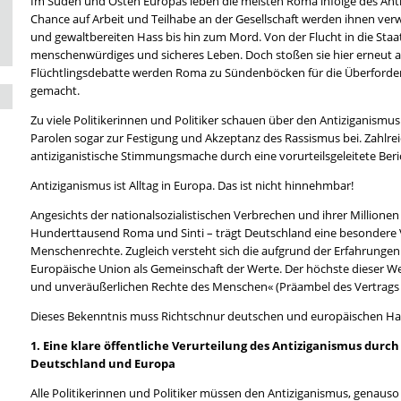
Im Süden und Osten Europas leben die meisten Roma infolge des Antiz
Chance auf Arbeit und Teilhabe an der Gesellschaft werden ihnen ver
und gewaltbereiten Hass bis hin zum Mord. Von der Flucht in die Staa
menschenwürdiges und sicheres Leben. Doch stoßen sie hier erneut au
Flüchtlingsdebatte werden Roma zu Sündenböcken für die Überforder
gemacht.
Zu viele Politikerinnen und Politiker schauen über den Antiziganismu
Parolen sogar zur Festigung und Akzeptanz des Rassismus bei. Zahlre
antiziganistische Stimmungsmache durch eine vorurteilsgeleitete Beri
Antiziganismus ist Alltag in Europa. Das ist nicht hinnehmbar!
Angesichts der nationalsozialistischen Verbrechen und ihrer Millione
Hunderttausend Roma und Sinti – trägt Deutschland eine besondere
Menschenrechte. Zugleich versteht sich die aufgrund der Erfahrunge
Europäische Union als Gemeinschaft der Werte. Der höchste dieser Wer
und unveräußerlichen Rechte des Menschen« (Präambel des Vertrags 
Dieses Bekenntnis muss Richtschnur deutschen und europäischen Hand
1. Eine klare öffentliche Verurteilung des Antiziganismus durch
Deutschland und Europa
Alle Politikerinnen und Politiker müssen den Antiziganismus, genauso