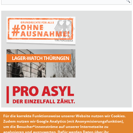
Für die korrekte Funktionsweise unserer Website nutzen wir
Cookies
.
Zudem nutzen wir
Google Analytics
(mit Anonymisierungsfunktion),
um die Besucher*innenströme auf unserer Internetseite zu
analysieren und auszuwerten. Dafür werden Daten über ihr