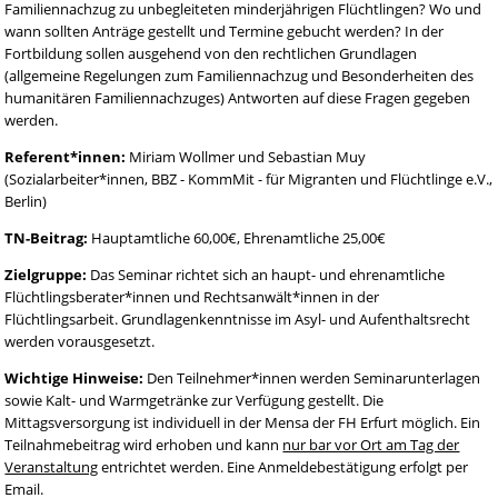
Familiennachzug zu unbegleiteten minderjährigen Flüchtlingen? Wo und
wann sollten Anträge gestellt und Termine gebucht werden? In der
Fortbildung sollen ausgehend von den rechtlichen Grundlagen
(allgemeine Regelungen zum Familiennachzug und Besonderheiten des
humanitären Familiennachzuges) Antworten auf diese Fragen gegeben
werden.
Referent*innen:
Miriam Wollmer und Sebastian Muy
(Sozialarbeiter*innen, BBZ - KommMit - für Migranten und Flüchtlinge e.V.,
Berlin)
TN-Beitrag:
Hauptamtliche 60,00€, Ehrenamtliche 25,00€
Zielgruppe:
Das Seminar richtet sich an haupt- und ehrenamtliche
Flüchtlingsberater*innen und Rechtsanwält*innen in der
Flüchtlingsarbeit. Grundlagenkenntnisse im Asyl- und Aufenthaltsrecht
werden vorausgesetzt.
Wichtige Hinweise:
Den Teilnehmer*innen werden Seminarunterlagen
sowie Kalt- und Warmgetränke zur Verfügung gestellt. Die
Mittagsversorgung ist individuell in der Mensa der FH Erfurt möglich. Ein
Teilnahmebeitrag wird erhoben und kann
nur bar vor Ort am Tag der
Veranstaltung
entrichtet werden. Eine Anmeldebestätigung erfolgt per
Email.