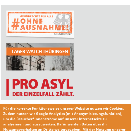
Für die korrekte Funktionsweise unserer Website nutzen wir
Cookies
.
Zudem nutzen wir
Google Analytics
(mit Anonymisierungsfunktion),
um die Besucher*innenströme auf unserer Internetseite zu
analysieren und auszuwerten. Dafür werden Daten über ihr
Nutzungsverhalten an Dritte weitergegeben.
Mit der Nutzung unserer